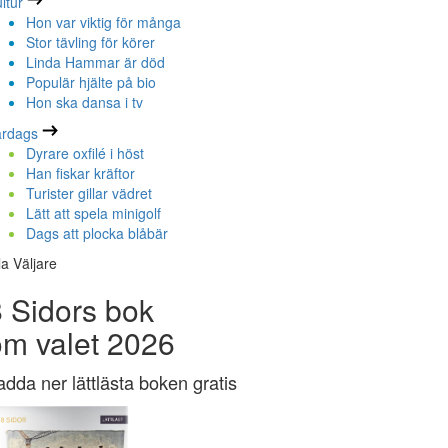
ltur
Hon var viktig för många
Stor tävling för körer
Linda Hammar är död
Populär hjälte på bio
Hon ska dansa i tv
ardags
Dyrare oxfilé i höst
Han fiskar kräftor
Turister gillar vädret
Lätt att spela minigolf
Dags att plocka blåbär
la Väljare
 Sidors bok
om valet 2026
adda ner lättlästa boken gratis