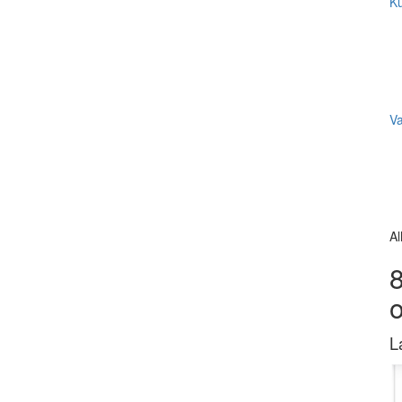
Ku
V
Al
8
L