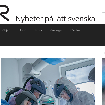
Sö
a Väljare
Sport
Kultur
Vardags
Krönika
Q