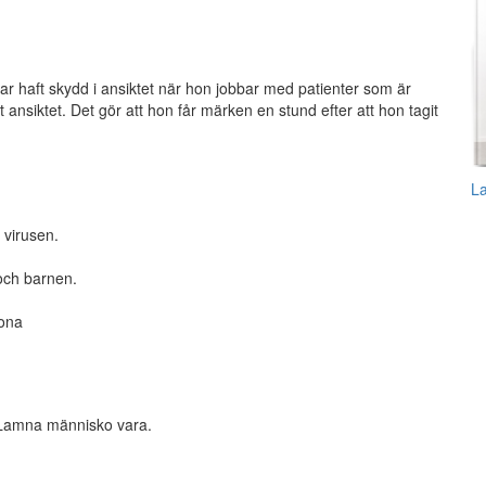
r haft skydd i ansiktet när hon jobbar med patienter som är
t ansiktet. Det gör att hon får märken en stund efter att hon tagit
L
 virusen.
 och barnen.
rona
k. Lamna människo vara.