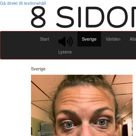
Gå direkt till textinnehåll
Start
Sverige
Världen
All
Lyssna
Sverige