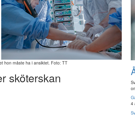
t hon måste ha i ansiktet. Foto: TT
Å
er sköterskan
Sv
om
Gå
4 
Sv