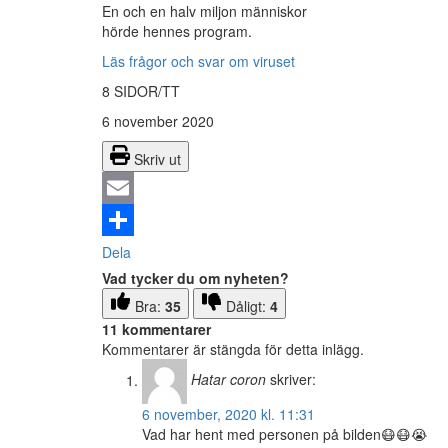
En och en halv miljon människor
hörde hennes program.
Läs frågor och svar om viruset
8 SIDOR/TT
6 november 2020
Skriv ut
Email
Dela
Vad tycker du om nyheten?
Bra:
35
Dåligt:
4
11 kommentarer
Kommentarer är stängda för detta inlägg.
Hatar coron
skriver:
6 november, 2020 kl. 11:31
Vad har hent med personen på bilden😷😷😭