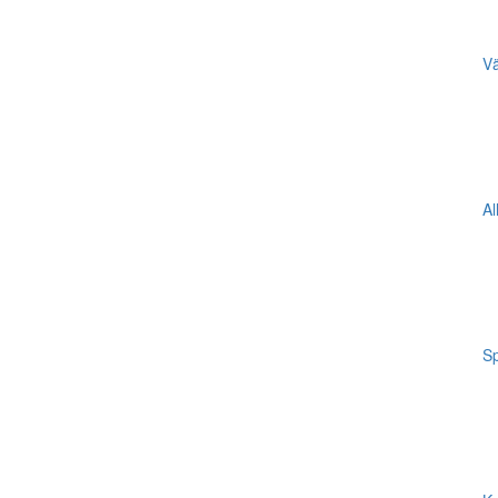
Vä
Al
Sp