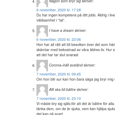
Någon som bryr sig
skriver:
6 november, 2020 kl. 17:28
Du har ingen kompetens på ditt jobb. Aldrig i live
våldsamhet i ”tal”.
I have a dream
skriver:
6 november, 2020 kl. 23:06
Hon har all rätt att bli besviken över det som hä
skämtar med bekostnad av våra äldres liv. Hur svå
att det har tar slut snarast
Corona=håll avstånd
skriver:
7 november, 2020 kl. 09:45
Om hon blir sur kan hon bara säga jag bryr mig o
Allt ska bli bättre
skriver:
7 november, 2020 kl. 23:10
Vi måste bry sig själv,för att det är bättre för 
tänka dem, om de är sjuka, vem kan hjälpa sjuka 
det kan gå snart.