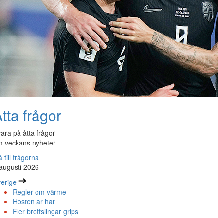
tta frågor
ara på åtta frågor
 veckans nyheter.
 till frågorna
augusti 2026
erige
Regler om värme
Hösten är här
Fler brottslingar grips