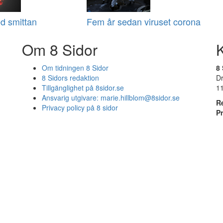
d smittan
Fem år sedan viruset corona
Om 8 Sidor
Om tidningen 8 Sidor
8 
8 Sidors redaktion
D
Tillgänglighet på 8sidor.se
1
Ansvarig utgivare:
marie.hillblom@8sidor.se
R
Privacy policy på 8 sidor
P