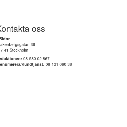
Kontakta oss
Sidor
rakenbergsgatan 39
17 41 Stockholm
edaktionen:
08-580 02 867
renumerera/Kundtjänst:
08-121 060 38