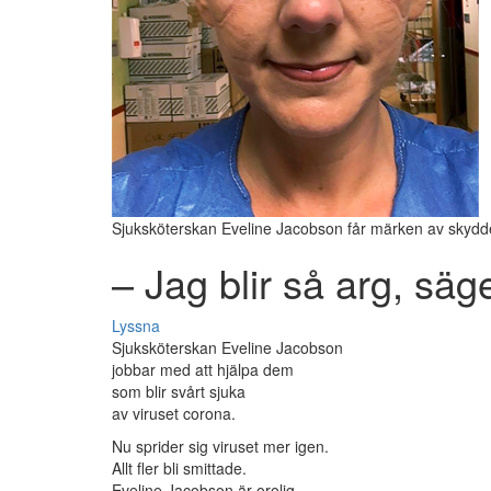
Sjuksköterskan Eveline Jacobson får märken av skydde
– Jag blir så arg, säg
Lyssna
Sjuksköterskan Eveline Jacobson
jobbar med att hjälpa dem
som blir svårt sjuka
av viruset corona.
Nu sprider sig viruset mer igen.
Allt fler bli smittade.
Eveline Jacobson är orolig