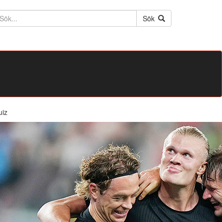
ktext
Sök
uiz