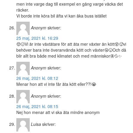
men inte varge dag till exempel en gång varge väcka det
räcker.
Vi borde inte köra bil åfta vi kan åka buss istället
Anonym
skriver:
25 maj, 2021 kl. 16:29
🤑🥴Vi är inte växtätare för att äta mer växter än kött😵🥵vi
behöver bara inte överanvända kött och växter🤤😝Och då
blir allt bra både med klimatet och med människor🦋💦✨
Anonym
skriver:
26 maj, 2021 kl. 08:12
Menar hon att vi inte får äta kött eller??!😭
Anonym
skriver:
26 maj, 2021 kl. 08:15
Nej hon menar att vi ska äta mindre anonym
Luisa
skriver: