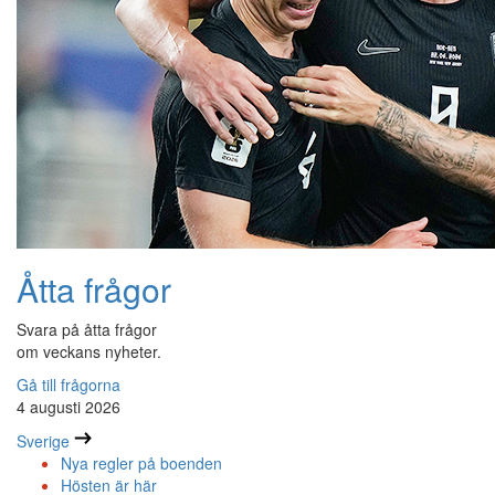
Åtta frågor
Svara på åtta frågor
om veckans nyheter.
Gå till frågorna
4 augusti 2026
Sverige
Nya regler på boenden
Hösten är här