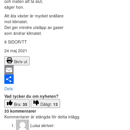
och maten att ta slut,
säger hon.
Att äta växter är mycket snällare
mot klimatet.
Det ger mindre utsläpp av gaser
som ändrar klimatet.
8 SIDOR/TT
24 maj 2021
Skriv ut
Email
Dela
Vad tycker du om nyheten?
Bra:
35
Dåligt:
13
33 kommentarer
Kommentarer är stängda för detta inlägg.
Luisa
skriver: