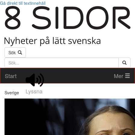
Gå direkt till textinnehåll
Sök
Söktext
Start
Mer
Lyssna
Sverige