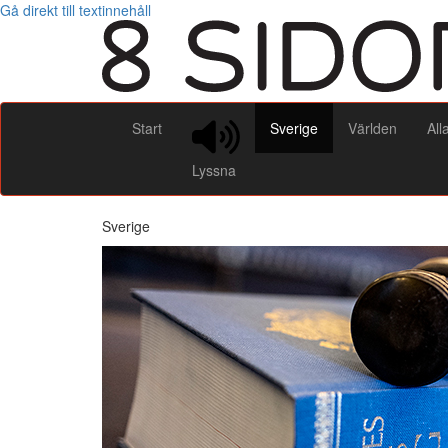
Gå direkt till textinnehåll
Start
Sverige
Världen
All
Lyssna
Sverige