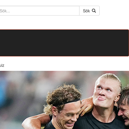
ktext
Sök
uiz