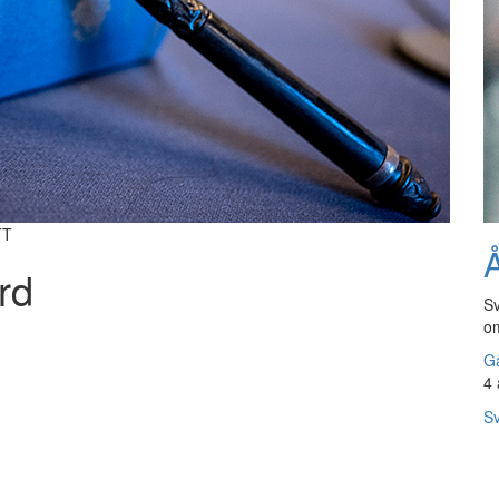
TT
Å
rd
Sv
om
Gå
4 
Sv