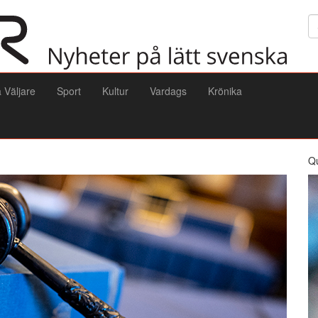
Sö
a Väljare
Sport
Kultur
Vardags
Krönika
Q