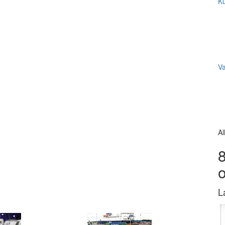
Ku
V
Al
8
L