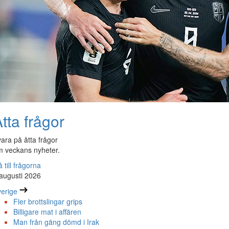
tta frågor
ara på åtta frågor
 veckans nyheter.
 till frågorna
augusti 2026
erige
Fler brottslingar grips
Billigare mat i affären
Man från gäng dömd i Irak