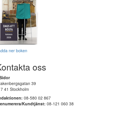
adda ner boken
Kontakta oss
Sidor
rakenbergsgatan 39
17 41 Stockholm
edaktionen:
08-580 02 867
renumerera/Kundtjänst:
08-121 060 38