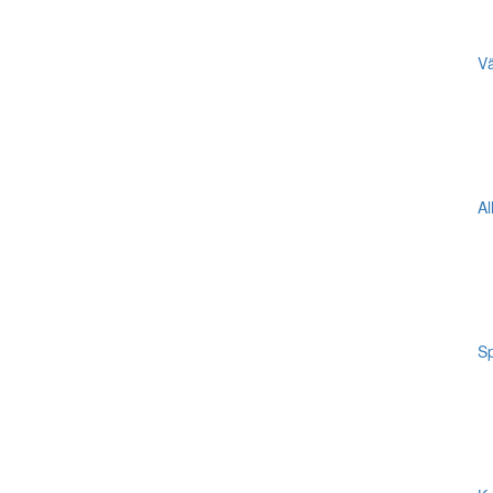
Vä
Al
Sp