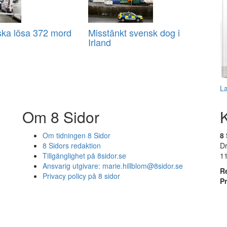
ska lösa 372 mord
Misstänkt svensk dog i
Irland
L
Om 8 Sidor
Om tidningen 8 Sidor
8 
8 Sidors redaktion
D
Tillgänglighet på 8sidor.se
1
Ansvarig utgivare:
marie.hillblom@8sidor.se
R
Privacy policy på 8 sidor
P