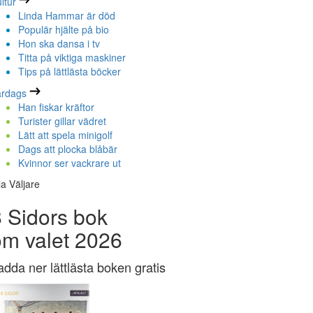
ltur
Linda Hammar är död
Populär hjälte på bio
Hon ska dansa i tv
Titta på viktiga maskiner
Tips på lättlästa böcker
ardags
Han fiskar kräftor
Turister gillar vädret
Lätt att spela minigolf
Dags att plocka blåbär
Kvinnor ser vackrare ut
la Väljare
 Sidors bok
om valet 2026
adda ner lättlästa boken gratis