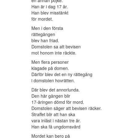
en annan pojke.
Han är i dag 17 år.
Han blev misstänkt
för mordet.
Men i den första
rättegången
blev han friad.
Domstolen sa att bevisen
mot honom inte räckte.
Men flera personer
klagade på domen.
Därför blev det en ny rättegång
i domstolen hovrätten.
Där blev det annorlunda.
Den här gången blir
17-åringen dömd för mord.
Domstolen säger att bevisen räcker.
Straffet blir att han ska
vara inlåst i nästan tre år.
Han ska få ungdomsvård
Mordet kan bero på