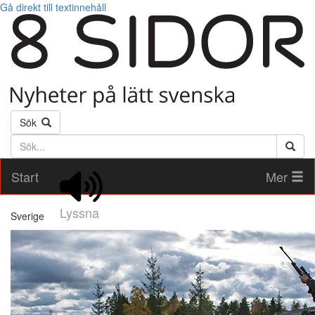
Gå direkt till textinnehåll
Sök
Söktext
Start
Mer
Lyssna
Sverige