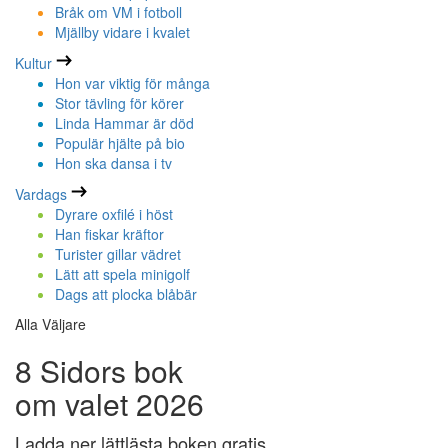
Bråk om VM i fotboll
Mjällby vidare i kvalet
Kultur
Hon var viktig för många
Stor tävling för körer
Linda Hammar är död
Populär hjälte på bio
Hon ska dansa i tv
Vardags
Dyrare oxfilé i höst
Han fiskar kräftor
Turister gillar vädret
Lätt att spela minigolf
Dags att plocka blåbär
Alla Väljare
8 Sidors bok
om valet 2026
Ladda ner lättlästa boken gratis