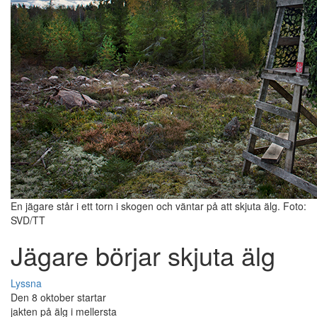
En jägare står i ett torn i skogen och väntar på att skjuta älg. Foto:
SVD/TT
Jägare börjar skjuta älg
Lyssna
Den 8 oktober startar
jakten på älg i mellersta