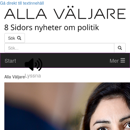
Gå direkt till textinnehåll
Sök
Söktext
Start
Mer
Lyssna
Alla Väljare