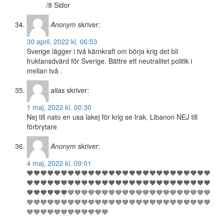
/8 Sidor
Anonym
skriver:
30 april, 2022 kl. 06:53
Sverige lägger i två kärnkraft om börja krig det bli
fruktansdvärd för Sverige. Bättre ett neutralitet politik i
mellan två .
alias
skriver:
1 maj, 2022 kl. 00:30
Nej till nato en usa lakej för krig se Irak, Libanon NEJ till
förbrytare
Anonym
skriver:
4 maj, 2022 kl. 09:01
🧡🧡🧡🧡🧡🧡🧡🧡🧡🧡🧡🧡🧡🧡🧡🧡🧡🧡🧡🧡🧡🧡🧡🧡🧡🧡🧡
🧡🧡🧡🧡🧡🧡🧡🧡🧡🧡🧡🧡🧡🧡🧡🧡🧡🧡🧡🧡🧡🧡🧡🧡🧡🧡🧡
🧡🧡🧡🧡🧡🧡💙💙💙💙💙💙💙💙💙💙💙💙💙💙💙💙💙💙💙💙💙
💙💙💙💙💙💙💙💙💙💙💙💙💙💙💙💙💙💙💙💙💙💙💙💙💙💙💙
💙💙💙💙💙💙💙💙💙💙💙💙