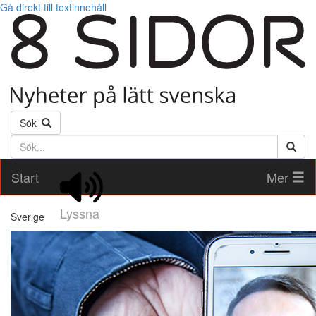
Gå direkt till textinnehåll
Sök
Söktext
Start
Mer
Lyssna
Sverige