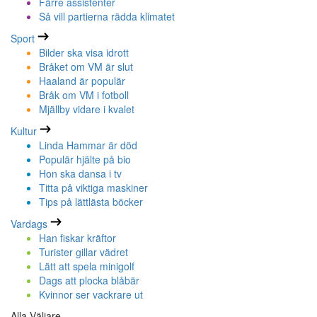
Färre assistenter
Så vill partierna rädda klimatet
Sport
Bilder ska visa idrott
Bråket om VM är slut
Haaland är populär
Bråk om VM i fotboll
Mjällby vidare i kvalet
Kultur
Linda Hammar är död
Populär hjälte på bio
Hon ska dansa i tv
Titta på viktiga maskiner
Tips på lättlästa böcker
Vardags
Han fiskar kräftor
Turister gillar vädret
Lätt att spela minigolf
Dags att plocka blåbär
Kvinnor ser vackrare ut
Alla Väljare