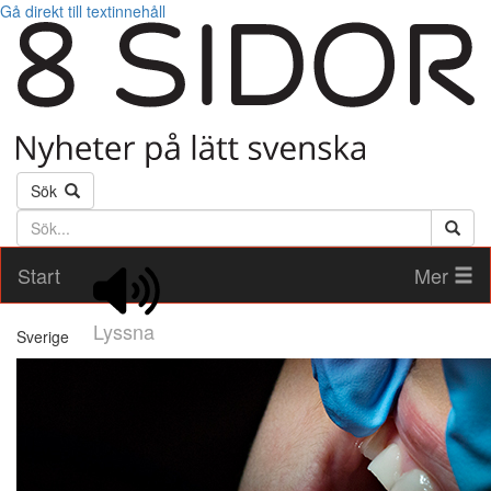
Gå direkt till textinnehåll
Sök
Söktext
Start
Mer
Lyssna
Sverige