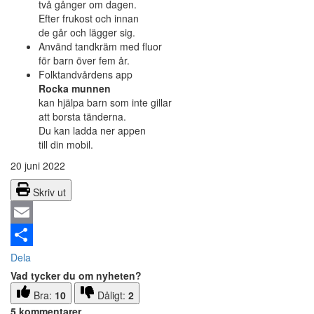
två gånger om dagen.
Efter frukost och innan
de går och lägger sig.
Använd tandkräm med fluor
för barn över fem år.
Folktandvårdens app
Rocka munnen
kan hjälpa barn som inte gillar
att borsta tänderna.
Du kan ladda ner appen
till din mobil.
20 juni 2022
Skriv ut
Email
Dela
Vad tycker du om nyheten?
Bra:
10
Dåligt:
2
5 kommentarer