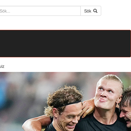
ktext
Sök
uiz