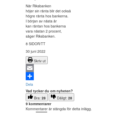
När Riksbanken
höjer sin ränta blir det också
högre ränta hos bankerna.
I början av nästa år
kan räntan hos bankerna
vara nästan 2 procent,
säger Riksbanken.
8 SIDOR/TT
30 juni 2022
Skriv ut
Email
Dela
Vad tycker du om nyheten?
Bra:
28
Dåligt:
28
9 kommentarer
Kommentarer är stängda för detta inlägg.