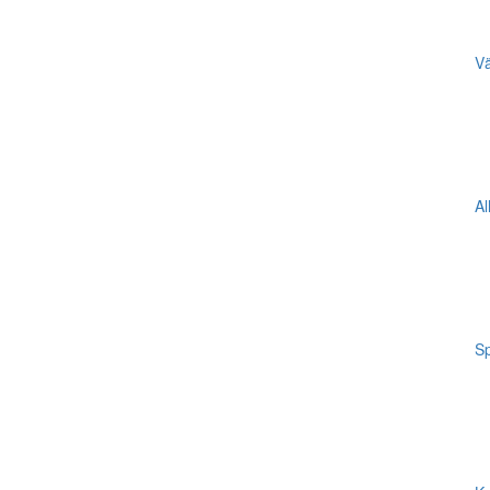
Vä
Al
Sp