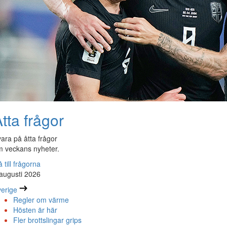
tta frågor
ara på åtta frågor
 veckans nyheter.
 till frågorna
augusti 2026
erige
Regler om värme
Hösten är här
Fler brottslingar grips