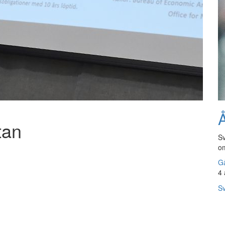
Å
tan
Sv
om
Gå
4 
Sv