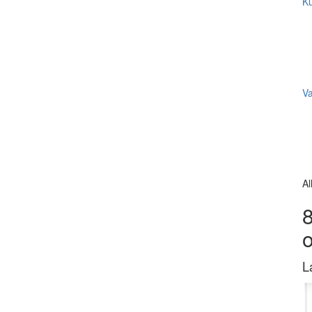
Ku
V
Al
8
L