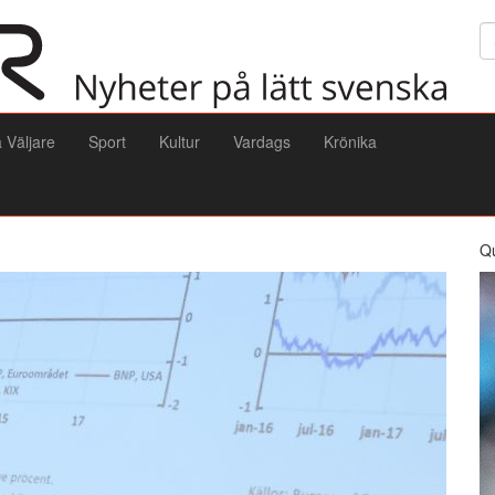
Sö
a Väljare
Sport
Kultur
Vardags
Krönika
Q