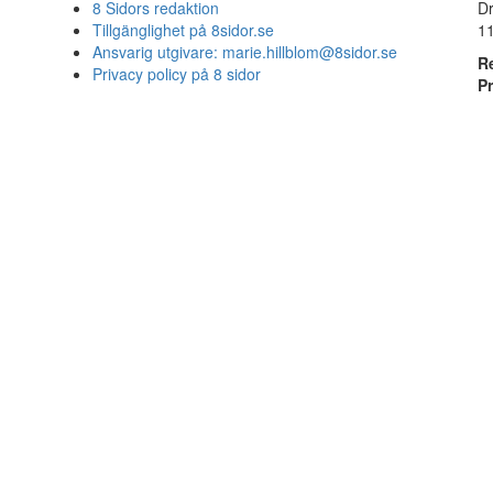
8 Sidors redaktion
D
Tillgänglighet på 8sidor.se
1
Ansvarig utgivare:
marie.hillblom@8sidor.se
R
Privacy policy på 8 sidor
P