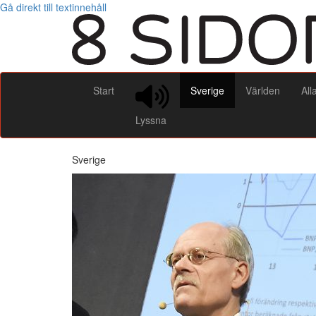
Gå direkt till textinnehåll
Start
Sverige
Världen
All
Lyssna
Sverige