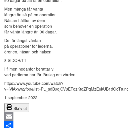
90 dagar på att få en operation.
Men många får vänta
längre än så på en operation.
Nästan hälften av dem
som behöver en operation
får vänta längre än 90 dagar.
Det är längst väntan
på operationer för lederna,
öronen, näsan och halsen.
8 SIDOR/TT
I filmen nedanför berättar vi
vad partierna har för förslag om vården:
https://www.youtube.com/watch?
v=iVlAxww2fb0&list=PL_sdB9qjOV8EFqzKtqZPqMzE6kUB1dOoT&in
1 september 2022
Skriv ut
Email