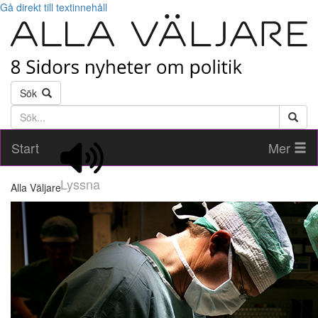
Gå direkt till textinnehåll
Sök
Söktext
Start
Mer
Lyssna
Alla Väljare