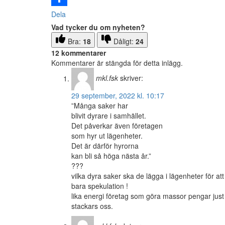
Dela
Vad tycker du om nyheten?
Bra:
18
Dåligt:
24
12 kommentarer
Kommentarer är stängda för detta inlägg.
mkl.fsk
skriver:
29 september, 2022 kl. 10:17
”Många saker har
blivit dyrare i samhället.
Det påverkar även företagen
som hyr ut lägenheter.
Det är därför hyrorna
kan bli så höga nästa år.”
???
vilka dyra saker ska de lägga i lägenheter för att
bara spekulation !
lika energi företag som göra massor pengar just 
stackars oss.