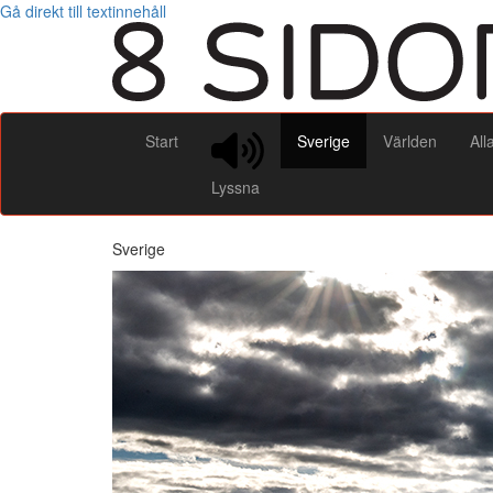
Gå direkt till textinnehåll
Start
Sverige
Världen
All
Lyssna
Sverige