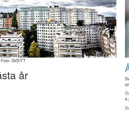
. Foto: SVD/TT
Å
ästa år
Sv
om
Gå
4 
Sv