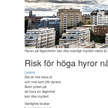
Hyran på lägenheter kan öka ovanligt mycket nästa år
Risk för höga hyror n
Lyssna
Det är inte bara el
och mat som blir dyrare.
Även priset på
att hyra en lägenhet
kan öka mycket.
Vanligtvis brukar