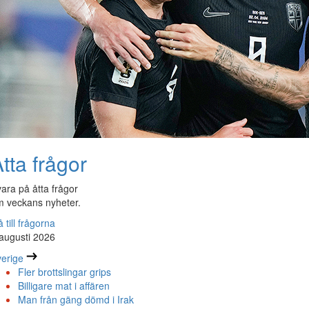
tta frågor
ara på åtta frågor
 veckans nyheter.
 till frågorna
augusti 2026
erige
Fler brottslingar grips
Billigare mat i affären
Man från gäng dömd i Irak