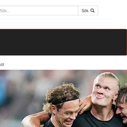
ktext
Sök
uiz