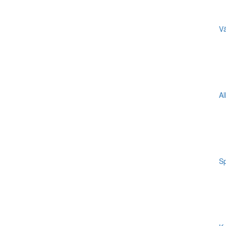
Vä
Al
Sp