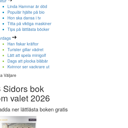
ltur
Linda Hammar är död
Populär hjälte på bio
Hon ska dansa i tv
Titta på viktiga maskiner
Tips på lättlästa böcker
ardags
Han fiskar kräftor
Turister gillar vädret
Lätt att spela minigolf
Dags att plocka blåbär
Kvinnor ser vackrare ut
la Väljare
 Sidors bok
om valet 2026
adda ner lättlästa boken gratis