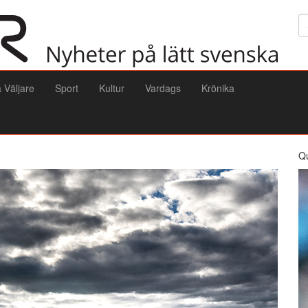
Sö
a Väljare
Sport
Kultur
Vardags
Krönika
Q