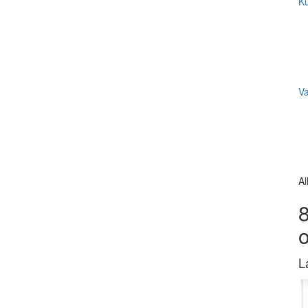
Ku
V
Al
8
L