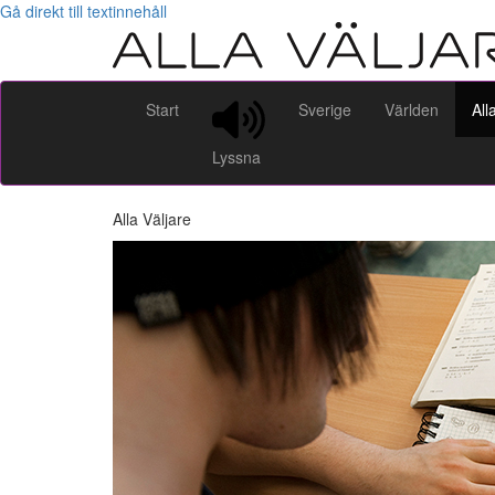
Gå direkt till textinnehåll
Start
Sverige
Världen
All
Lyssna
Alla Väljare