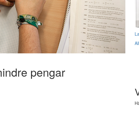
L
Al
mindre pengar
V
Hä