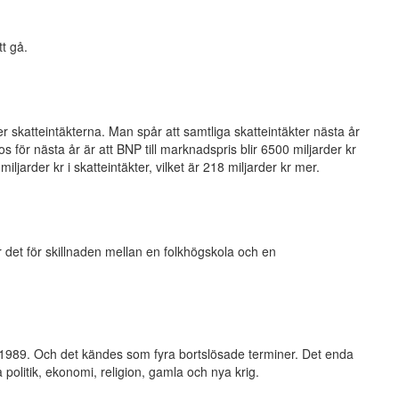
t gå.
 skatteintäkterna. Man spår att samtliga skatteintäkter nästa år
s för nästa år är att BNP till marknadspris blir 6500 miljarder kr
iljarder kr i skatteintäkter, vilket är 218 miljarder kr mer.
 det för skillnaden mellan en folkhögskola och en
 1989. Och det kändes som fyra bortslösade terminer. Det enda
a politik, ekonomi, religion, gamla och nya krig.