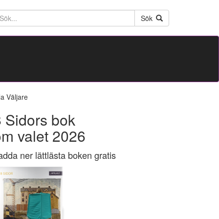
ktext
Sök
la Väljare
 Sidors bok
om valet 2026
adda ner lättlästa boken gratis