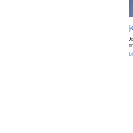
K
Jo
en
L