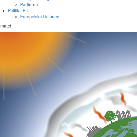
Partierna
Politik i EU
Europeiska Unionen
imatet