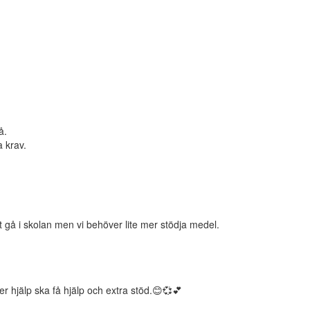
å.
a krav.
tt gå i skolan men vi behöver lite mer stödja medel.
er hjälp ska få hjälp och extra stöd.😊💞💕