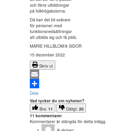
och färre utbildningar
på folkhögskolorna.
Då kan det bli svårare
för personer med
funktionsnedsättningar
att utbilda sig och få jobb.
MARIE HILLBLOM/8 SIDOR
15 december 2022
Skriv ut
Email
Dela
Vad tycker du om nyheten?
Bra:
11
Dåligt:
20
11 kommentarer
Kommentarer är stängda för detta inlägg.
Jk
skriver: