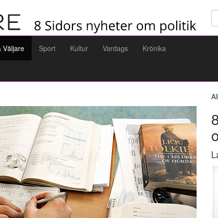
Sö
a Väljare
Sport
Kultur
Vardags
Krönika
Al
8
L