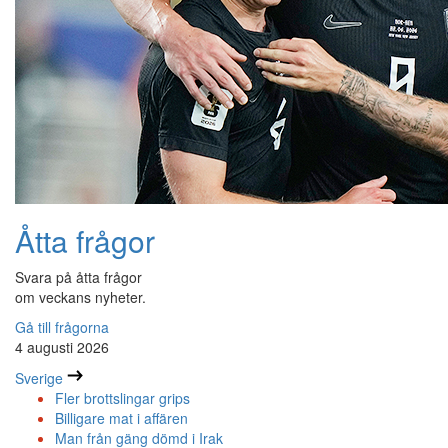
Åtta frågor
Svara på åtta frågor
om veckans nyheter.
Gå till frågorna
4 augusti 2026
Sverige
Fler brottslingar grips
Billigare mat i affären
Man från gäng dömd i Irak