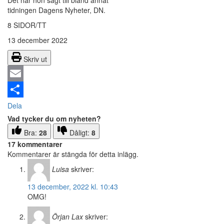
Det har hon sagt till bland annat
tidningen Dagens Nyheter, DN.
8 SIDOR/TT
13 december 2022
Skriv ut
Email
Dela
Vad tycker du om nyheten?
Bra:
28
Dåligt:
8
17 kommentarer
Kommentarer är stängda för detta inlägg.
Luisa
skriver:
13 december, 2022 kl. 10:43
OMG!
Örjan Lax
skriver: