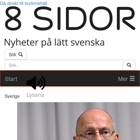
Gå direkt till textinnehåll
Sök
Söktext
Start
Mer
Lyssna
Sverige