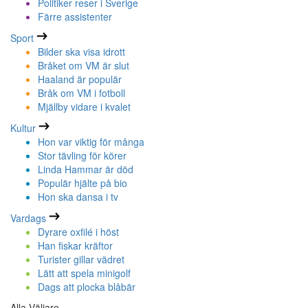
Politiker reser i Sverige
Färre assistenter
Sport
Bilder ska visa idrott
Bråket om VM är slut
Haaland är populär
Bråk om VM i fotboll
Mjällby vidare i kvalet
Kultur
Hon var viktig för många
Stor tävling för körer
Linda Hammar är död
Populär hjälte på bio
Hon ska dansa i tv
Vardags
Dyrare oxfilé i höst
Han fiskar kräftor
Turister gillar vädret
Lätt att spela minigolf
Dags att plocka blåbär
Alla Väljare