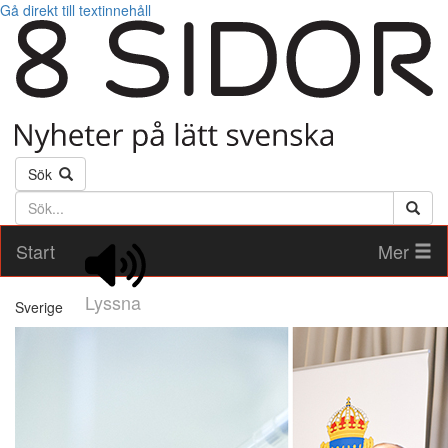
Gå direkt till textinnehåll
Sök
Söktext
Start
Mer
Lyssna
Sverige