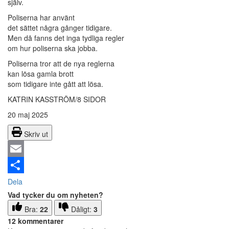
själv.
Poliserna har använt
det sättet några gånger tidigare.
Men då fanns det inga tydliga regler
om hur poliserna ska jobba.
Poliserna tror att de nya reglerna
kan lösa gamla brott
som tidigare inte gått att lösa.
KATRIN KASSTRÖM/8 SIDOR
20 maj 2025
Skriv ut
Email
Dela
Vad tycker du om nyheten?
Bra:
22
Dåligt:
3
12 kommentarer