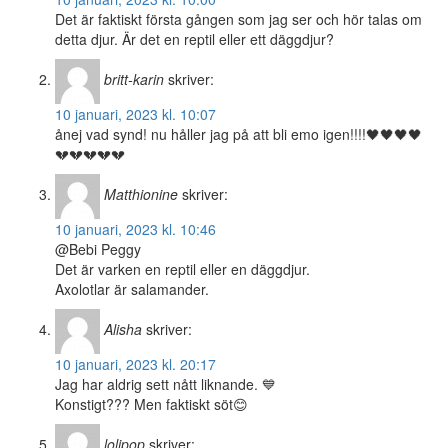
Det är faktiskt första gången som jag ser och hör talas om
detta djur. Är det en reptil eller ett däggdjur?
britt-karin
skriver:
10 januari, 2023 kl. 10:07
ånej vad synd! nu håller jag på att bli emo igen!!!!🖤🖤🖤🖤
💔💔💔💔💔
Matthionine
skriver:
10 januari, 2023 kl. 10:46
@Bebi Peggy
Det är varken en reptil eller en däggdjur.
Axolotlar är salamander.
Alisha
skriver:
10 januari, 2023 kl. 20:17
Jag har aldrig sett nått liknande. 💙
Konstigt??? Men faktiskt söt😊
lolipop
skriver: