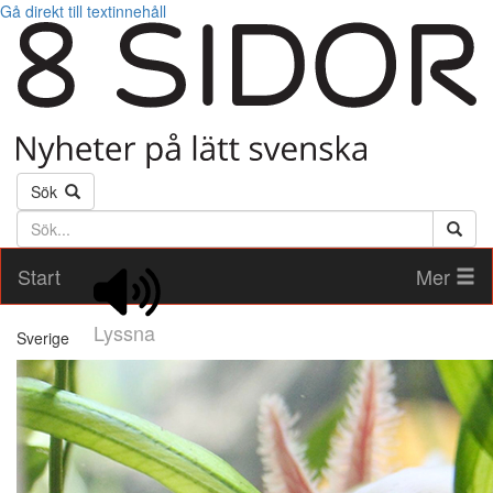
Gå direkt till textinnehåll
Sök
Söktext
Start
Mer
Lyssna
Sverige