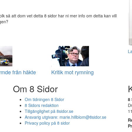
olk så att dom vet detta 8 sidor har ni mer info om detta kan vill
igen?
L
ymde från häkte
Kritik mot rymning
Om 8 Sidor
Om tidningen 8 Sidor
8 
8 Sidors redaktion
D
Tillgänglighet på 8sidor.se
1
Ansvarig utgivare:
marie.hillblom@8sidor.se
R
Privacy policy på 8 sidor
P