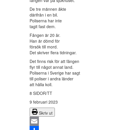
fången var på sjukhuset.
De tre männen åkte
därifrån i en bil.
Poliserna har inte
tagit fast dem.
Fången är 20 år.
Han är dömd för
försök till mord.
Det skriver flera tidningar.
Det finns risk för att fången
flyr till något annat land.
Poliserna i Sverige har sagt
till poliser i andra länder
att hålla koll.
8 SIDOR/TT
9 februari 2023
Skriv ut