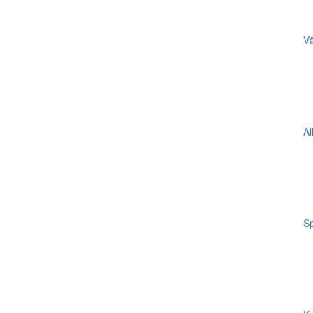
Vä
Al
Sp