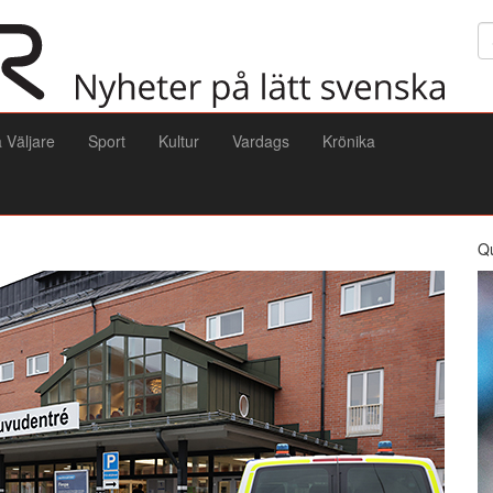
Sö
a Väljare
Sport
Kultur
Vardags
Krönika
Q