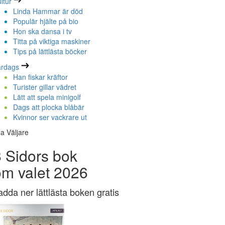
ltur
Linda Hammar är död
Populär hjälte på bio
Hon ska dansa i tv
Titta på viktiga maskiner
Tips på lättlästa böcker
ardags
Han fiskar kräftor
Turister gillar vädret
Lätt att spela minigolf
Dags att plocka blåbär
Kvinnor ser vackrare ut
la Väljare
 Sidors bok
om valet 2026
adda ner lättlästa boken gratis