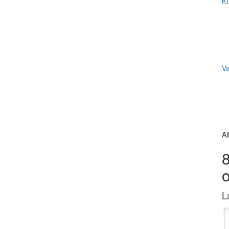
Ku
V
Al
8
L