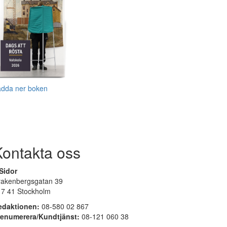
adda ner boken
Kontakta oss
Sidor
rakenbergsgatan 39
17 41 Stockholm
edaktionen:
08-580 02 867
renumerera/Kundtjänst:
08-121 060 38