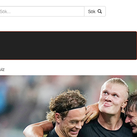
ktext
Sök
uiz