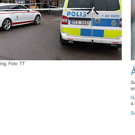
ping. Foto: TT
Å
Sv
om
Gå
4 
Sv