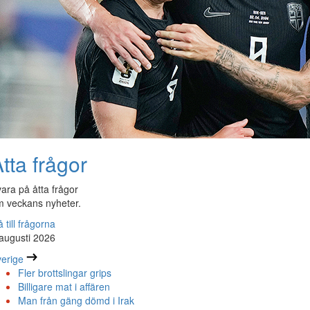
tta frågor
ara på åtta frågor
 veckans nyheter.
 till frågorna
augusti 2026
erige
Fler brottslingar grips
Billigare mat i affären
Man från gäng dömd i Irak