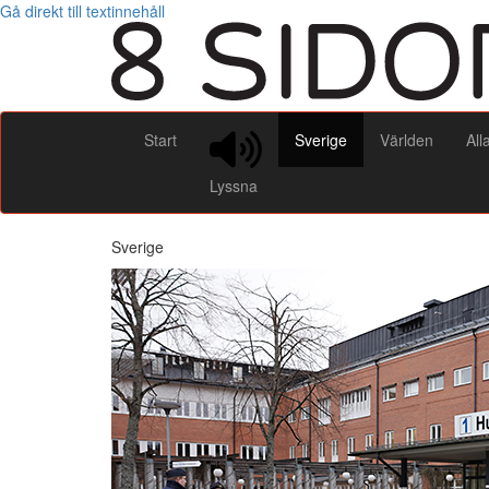
Gå direkt till textinnehåll
Start
Sverige
Världen
All
Lyssna
Sverige