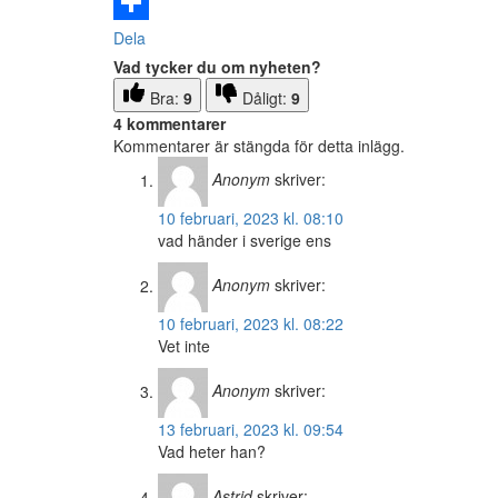
Email
Dela
Vad tycker du om nyheten?
Bra:
9
Dåligt:
9
4 kommentarer
Kommentarer är stängda för detta inlägg.
Anonym
skriver:
10 februari, 2023 kl. 08:10
vad händer i sverige ens
Anonym
skriver:
10 februari, 2023 kl. 08:22
Vet inte
Anonym
skriver:
13 februari, 2023 kl. 09:54
Vad heter han?
Astrid
skriver: