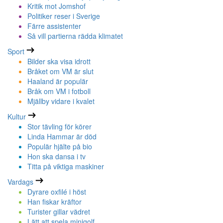
Kritik mot Jomshof
Politiker reser i Sverige
Färre assistenter
Så vill partierna rädda klimatet
Sport
Bilder ska visa idrott
Bråket om VM är slut
Haaland är populär
Bråk om VM i fotboll
Mjällby vidare i kvalet
Kultur
Stor tävling för körer
Linda Hammar är död
Populär hjälte på bio
Hon ska dansa i tv
Titta på viktiga maskiner
Vardags
Dyrare oxfilé i höst
Han fiskar kräftor
Turister gillar vädret
Lätt att spela minigolf