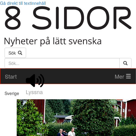
Gå direkt till textinnehåll
Sök
Söktext
Start
Mer
Lyssna
Sverige