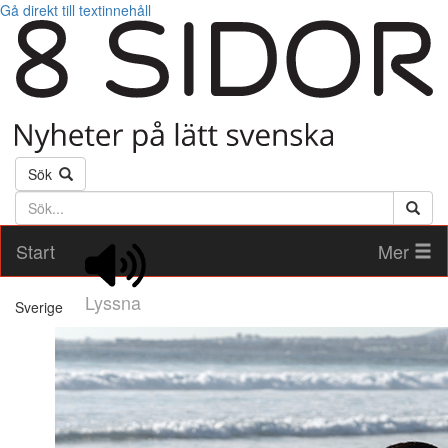
Gå direkt till textinnehåll
Sök
Söktext
Start
Mer
Lyssna
Sverige