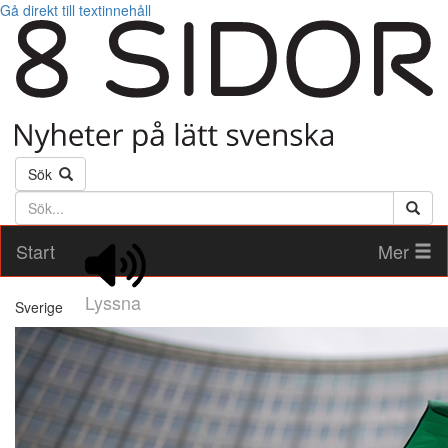
Gå direkt till textinnehåll
Sök
Söktext
Start
Mer
Lyssna
Sverige