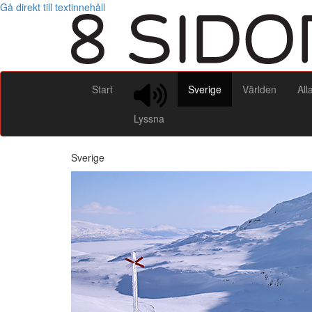
Gå direkt till textinnehåll
Start
Sverige
Världen
All
Lyssna
Sverige