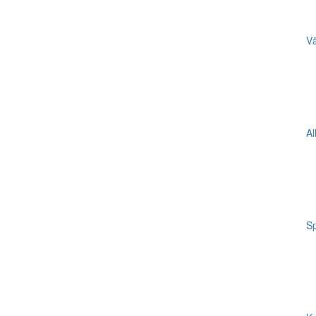
Vä
Al
Sp