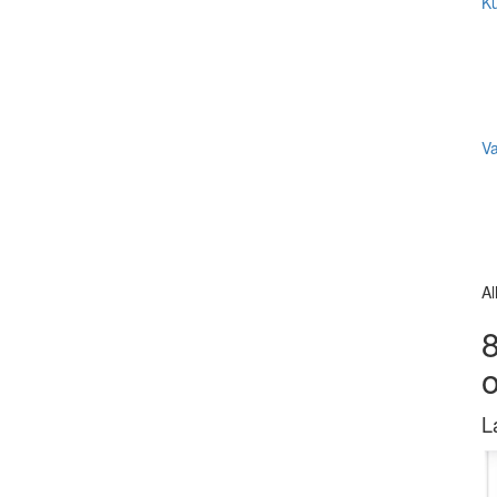
Ku
V
Al
8
L