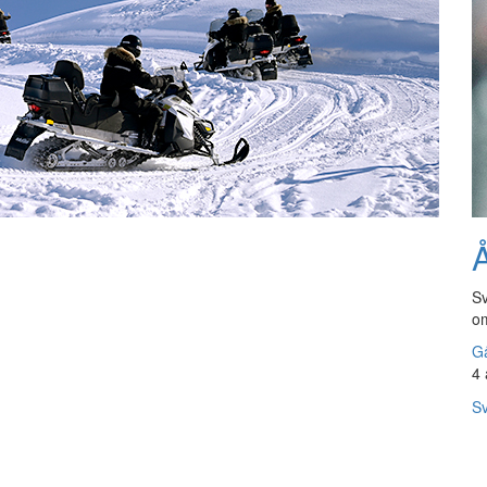
Å
Sv
om
Gå
4 
Sv