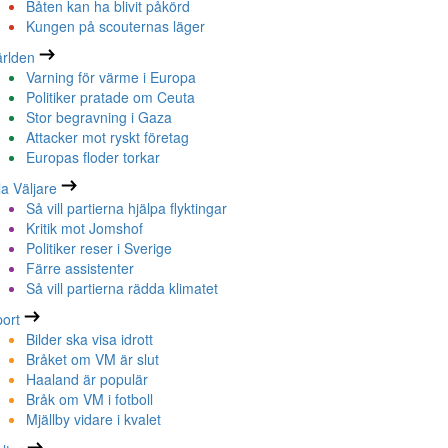
Båten kan ha blivit påkörd
Kungen på scouternas läger
rlden
Varning för värme i Europa
Politiker pratade om Ceuta
Stor begravning i Gaza
Attacker mot ryskt företag
Europas floder torkar
la Väljare
Så vill partierna hjälpa flyktingar
Kritik mot Jomshof
Politiker reser i Sverige
Färre assistenter
Så vill partierna rädda klimatet
ort
Bilder ska visa idrott
Bråket om VM är slut
Haaland är populär
Bråk om VM i fotboll
Mjällby vidare i kvalet