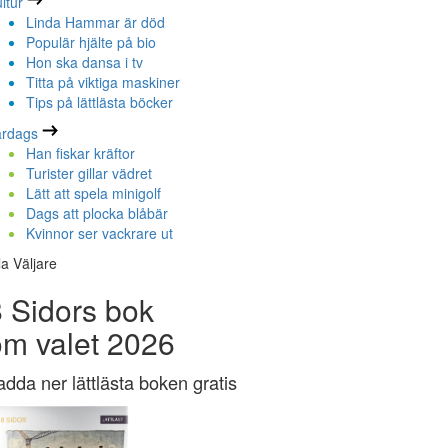
ltur
Linda Hammar är död
Populär hjälte på bio
Hon ska dansa i tv
Titta på viktiga maskiner
Tips på lättlästa böcker
ardags
Han fiskar kräftor
Turister gillar vädret
Lätt att spela minigolf
Dags att plocka blåbär
Kvinnor ser vackrare ut
la Väljare
 Sidors bok
om valet 2026
adda ner lättlästa boken gratis