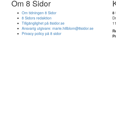
Om 8 Sidor
Om tidningen 8 Sidor
8 
8 Sidors redaktion
D
Tillgänglighet på 8sidor.se
1
Ansvarig utgivare:
marie.hillblom@8sidor.se
R
Privacy policy på 8 sidor
P