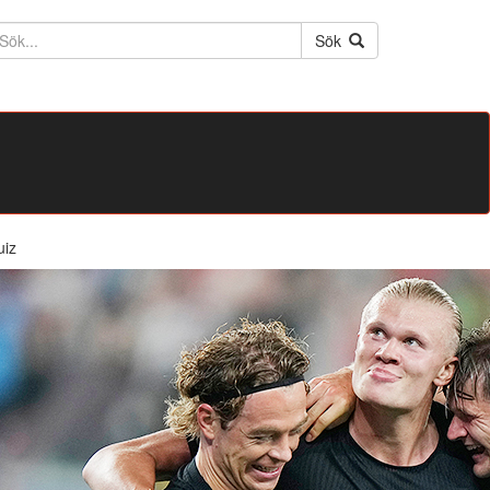
ktext
Sök
uiz