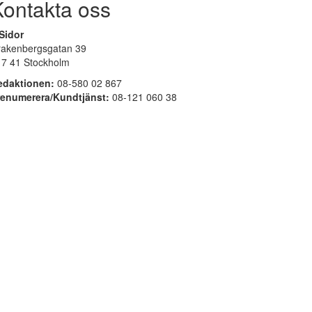
Kontakta oss
Sidor
rakenbergsgatan 39
17 41 Stockholm
edaktionen:
08-580 02 867
renumerera/Kundtjänst:
08-121 060 38