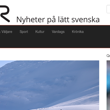
Sö
a Väljare
Sport
Kultur
Vardags
Krönika
Q