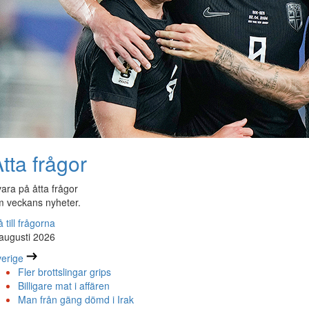
tta frågor
ara på åtta frågor
 veckans nyheter.
 till frågorna
augusti 2026
erige
Fler brottslingar grips
Billigare mat i affären
Man från gäng dömd i Irak