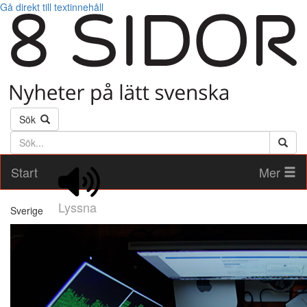
Gå direkt till textinnehåll
Sök
Söktext
Start
Mer
Lyssna
Sverige