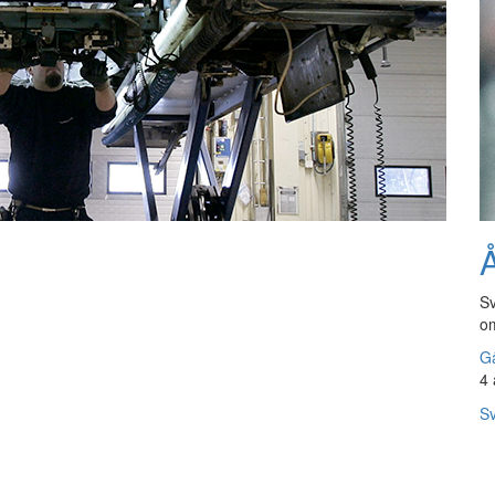
Å
Sv
om
Gå
4 
Sv