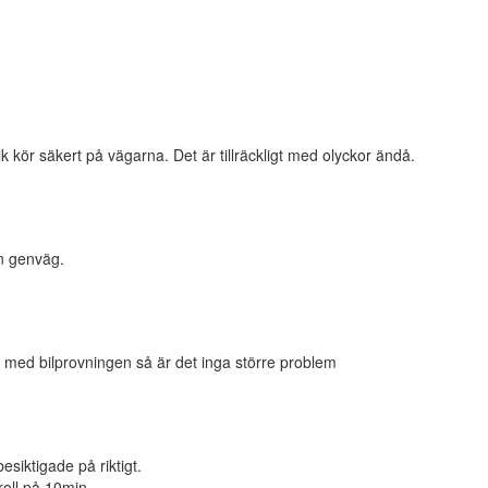
olk kör säkert på vägarna. Det är tillräckligt med olyckor ändå.
 en genväg.
is med bilprovningen så är det inga större problem
esiktigade på riktigt.
roll på 10min.