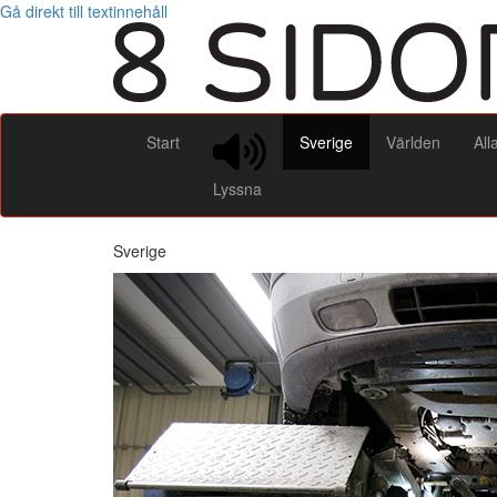
Gå direkt till textinnehåll
Start
Sverige
Världen
All
Lyssna
Sverige