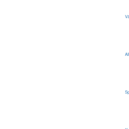
Vä
Al
Sp