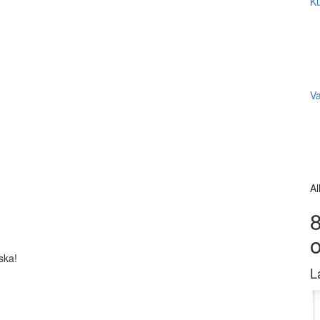
Ku
V
Al
8
ska!
L