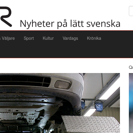
Sö
a Väljare
Sport
Kultur
Vardags
Krönika
Q