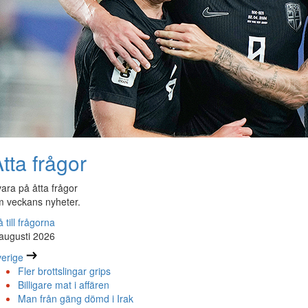
tta frågor
ara på åtta frågor
 veckans nyheter.
 till frågorna
augusti 2026
erige
Fler brottslingar grips
Billigare mat i affären
Man från gäng dömd i Irak