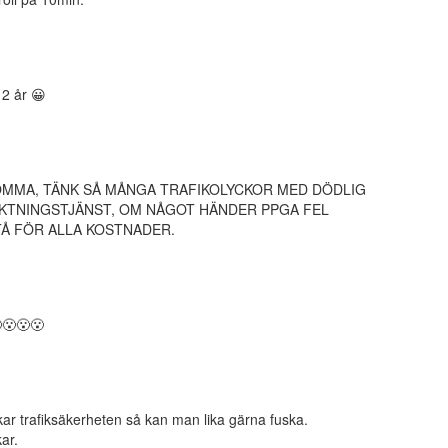
 2 år 😀
KOMMA, TÄNK SÅ MÅNGA TRAFIKOLYCKOR MED DÖDLIG
IKTNINGSTJÄNST, OM NÅGOT HÄNDER PPGA FEL
TÅ FÖR ALLA KOSTNADER.
😮😮😮
ar trafiksäkerheten så kan man lika gärna fuska.
ar.