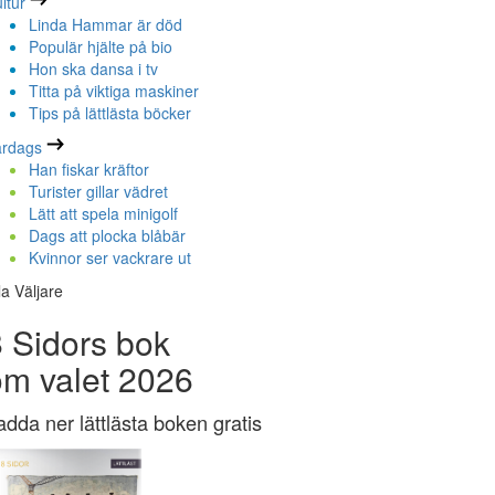
ltur
Linda Hammar är död
Populär hjälte på bio
Hon ska dansa i tv
Titta på viktiga maskiner
Tips på lättlästa böcker
ardags
Han fiskar kräftor
Turister gillar vädret
Lätt att spela minigolf
Dags att plocka blåbär
Kvinnor ser vackrare ut
la Väljare
 Sidors bok
om valet 2026
adda ner lättlästa boken gratis