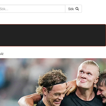
ktext
Sök
uiz