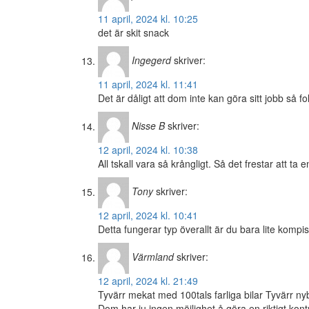
11 april, 2024 kl. 10:25
det är skit snack
Ingegerd
skriver:
11 april, 2024 kl. 11:41
Det är dåligt att dom inte kan göra sitt jobb så f
Nisse B
skriver:
12 april, 2024 kl. 10:38
All tskall vara så krångligt. Så det frestar att ta
Tony
skriver:
12 april, 2024 kl. 10:41
Detta fungerar typ överallt är du bara lite komp
Värmland
skriver:
12 april, 2024 kl. 21:49
Tyvärr mekat med 100tals farliga bilar Tyvärr nyb
Dom har ju ingen möjlighet å göra en riktigt kont