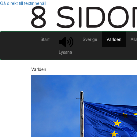
Gå direkt till textinnehåll
Start
Sverige
Världen
All
Lyssna
Världen