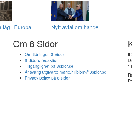
 tåg i Europa
Nytt avtal om handel
Om 8 Sidor
Om tidningen 8 Sidor
8 
8 Sidors redaktion
D
Tillgänglighet på 8sidor.se
1
Ansvarig utgivare:
marie.hillblom@8sidor.se
R
Privacy policy på 8 sidor
P