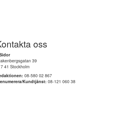
Kontakta oss
Sidor
rakenbergsgatan 39
17 41 Stockholm
edaktionen:
08-580 02 867
renumerera/Kundtjänst:
08-121 060 38