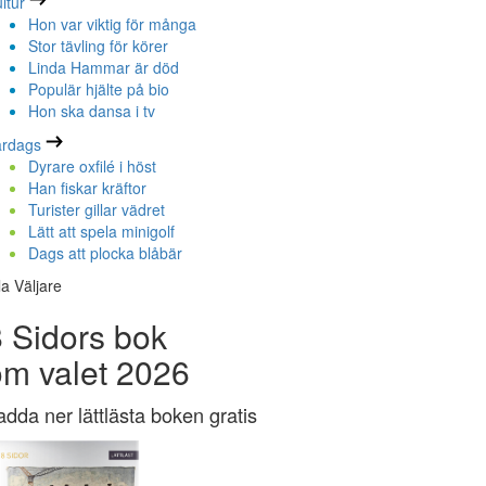
ltur
Hon var viktig för många
Stor tävling för körer
Linda Hammar är död
Populär hjälte på bio
Hon ska dansa i tv
ardags
Dyrare oxfilé i höst
Han fiskar kräftor
Turister gillar vädret
Lätt att spela minigolf
Dags att plocka blåbär
la Väljare
 Sidors bok
om valet 2026
adda ner lättlästa boken gratis