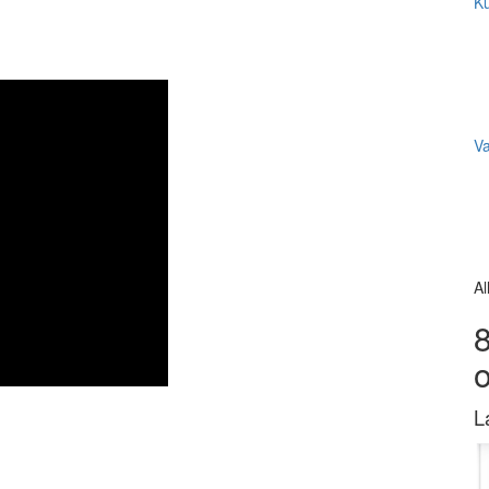
Ku
V
Al
8
L