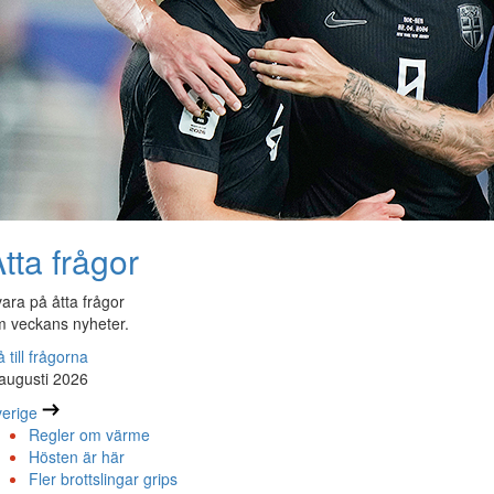
tta frågor
ara på åtta frågor
 veckans nyheter.
 till frågorna
augusti 2026
erige
Regler om värme
Hösten är här
Fler brottslingar grips