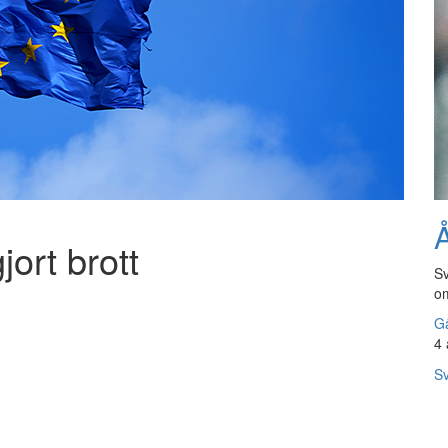
Å
jort brott
Sv
om
Gå
4 
Sv