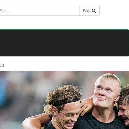
ktext
Sök
uiz