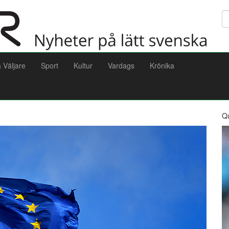
Sö
a Väljare
Sport
Kultur
Vardags
Krönika
Q