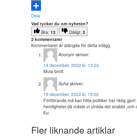
Email
Dela
Vad tycker du om nyheten?
Bra:
13
Dåligt:
3
2 kommentarer
Kommentarer är stängda för detta inlägg.
Anonym
skriver:
19 december, 2022 kl. 13:23
Muta brott
Suha
skriver:
19 december, 2022 kl. 15:02
Förtförande,må kan hitta politiker har riktig gjo
hemligheter,då måste vi utreda det snabbt ,och de
Eu.
Fler liknande artiklar