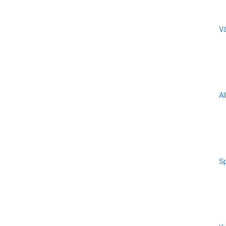
Vä
Al
Sp