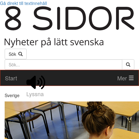
Gå direkt till textinnehåll
Sök
Söktext
Start
Mer
Lyssna
Sverige