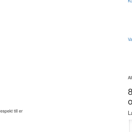
Ku
V
Al
8
espekt till er
L