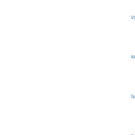
Vä
Al
Sp