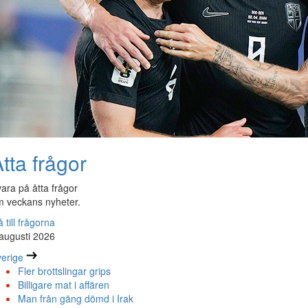
tta frågor
ara på åtta frågor
 veckans nyheter.
 till frågorna
augusti 2026
erige
Fler brottslingar grips
Billigare mat i affären
Man från gäng dömd i Irak