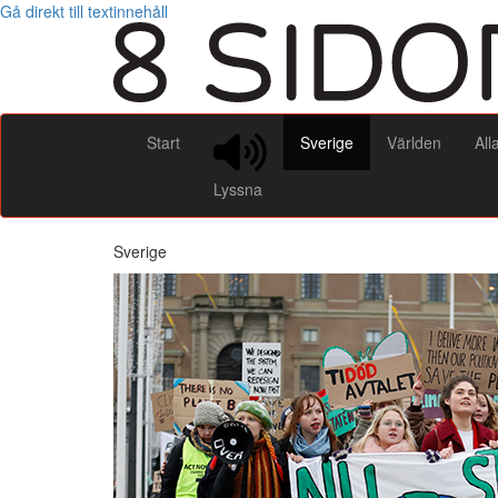
Gå direkt till textinnehåll
Start
Sverige
Världen
All
Lyssna
Sverige