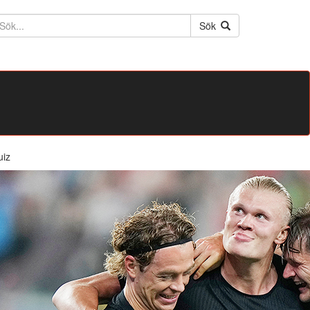
ktext
Sök
uiz