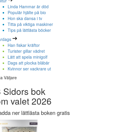
ltur
Linda Hammar är död
Populär hjälte på bio
Hon ska dansa i tv
Titta på viktiga maskiner
Tips på lättlästa böcker
ardags
Han fiskar kräftor
Turister gillar vädret
Lätt att spela minigolf
Dags att plocka blåbär
Kvinnor ser vackrare ut
la Väljare
 Sidors bok
om valet 2026
adda ner lättlästa boken gratis