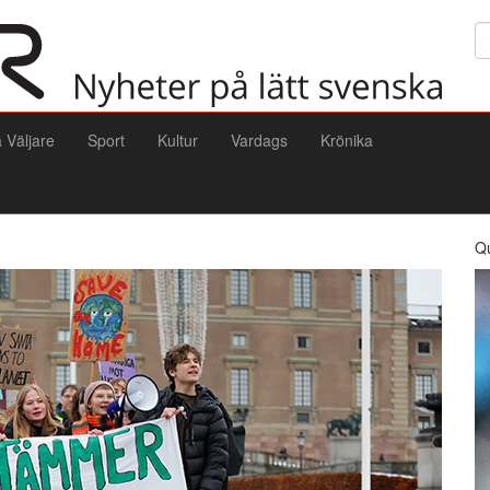
Sö
a Väljare
Sport
Kultur
Vardags
Krönika
Q