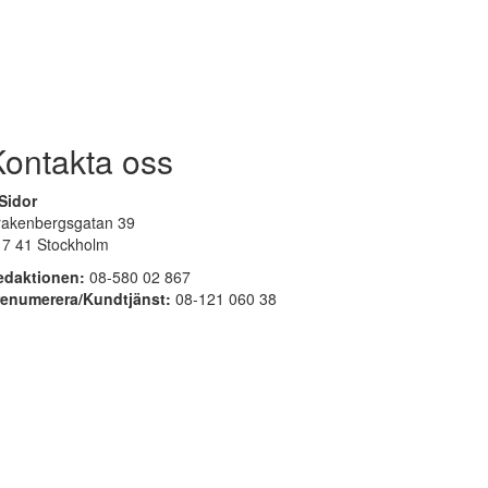
Kontakta oss
Sidor
rakenbergsgatan 39
17 41 Stockholm
edaktionen:
08-580 02 867
renumerera/Kundtjänst:
08-121 060 38