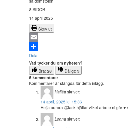
sa domstolen.
8 SIDOR
14 april 2025
Skriv ut
Email
Dela
Vad tycker du om nyheten?
Bra:
28
Dåligt:
5
5 kommentarer
Kommentarer är stängda för detta inlägg.
Hallåa
skriver:
14 april, 2025 kl. 15:36
Hejja aurora 👏tack hjältar vilket arbete ni gör ♥️ r
Lenna
skriver: