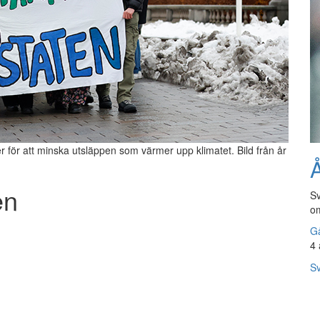
 för att minska utsläppen som värmer upp klimatet. Bild från år
Å
en
Sv
om
Gå
4 
Sv