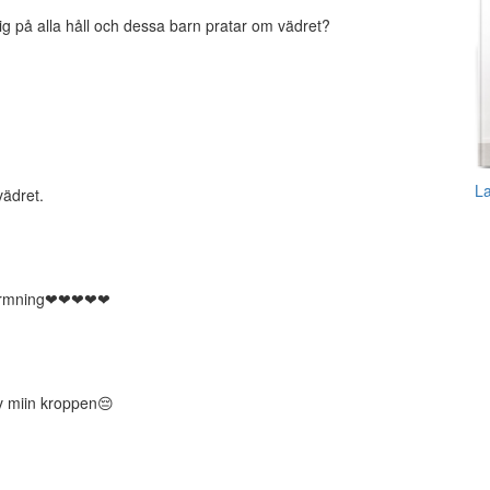
krig på alla håll och dessa barn pratar om vädret?
L
vädret.
uppvärmning❤❤❤❤❤
åv miin kroppen😔