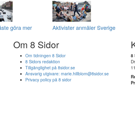
åste göra mer
Aktivister anmäler Sverige
Om 8 Sidor
Om tidningen 8 Sidor
8 
8 Sidors redaktion
D
Tillgänglighet på 8sidor.se
1
Ansvarig utgivare:
marie.hillblom@8sidor.se
R
Privacy policy på 8 sidor
P