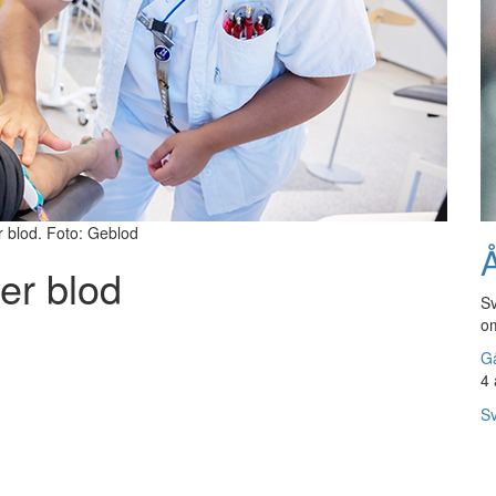
 blod. Foto: Geblod
Å
er blod
Sv
om
Gå
4 
Sv