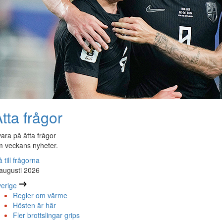
tta frågor
ara på åtta frågor
 veckans nyheter.
 till frågorna
augusti 2026
erige
Regler om värme
Hösten är här
Fler brottslingar grips