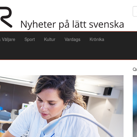
Sö
a Väljare
Sport
Kultur
Vardags
Krönika
Q