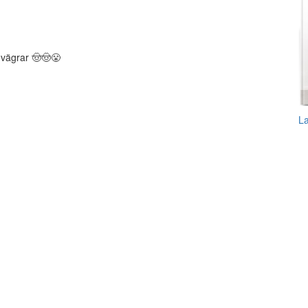
m vägrar 🤠🤠😤
L