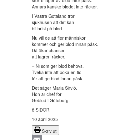
större lager av blod inför påsk.
Annars kanske blodet inte räcker.
I Västra Götaland tror
sjukhusen att det kan
bli brist på blod.
Nu vill de att fler människor
kommer och ger blod innan påsk.
Då ökar chansen
att lagren räcker.
– Ni som ger blod behövs.
Tveka inte att boka en tid
för att ge blod innan påsk.
Det säger Maria Sirviö.
Hon är chef för
Geblod i Göteborg.
8 SIDOR
10 april 2025
Skriv ut