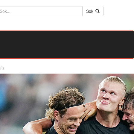
ktext
Sök
uiz