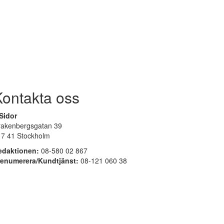
Kontakta oss
Sidor
rakenbergsgatan 39
17 41 Stockholm
edaktionen:
08-580 02 867
renumerera/Kundtjänst:
08-121 060 38