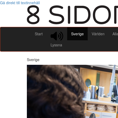
Gå direkt till textinnehåll
Start
Sverige
Världen
All
Lyssna
Sverige