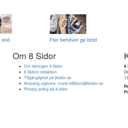
r snö
Fler behöver ge blod
Om 8 Sidor
Om tidningen 8 Sidor
8 
8 Sidors redaktion
D
Tillgänglighet på 8sidor.se
1
Ansvarig utgivare:
marie.hillblom@8sidor.se
R
Privacy policy på 8 sidor
P