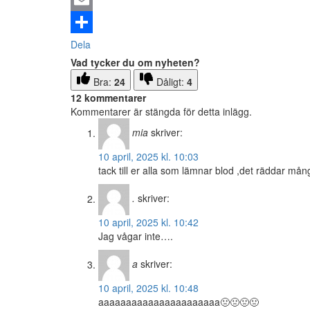
Email
Dela
Vad tycker du om nyheten?
Bra:
24
Dåligt:
4
12 kommentarer
Kommentarer är stängda för detta inlägg.
mia
skriver:
10 april, 2025 kl. 10:03
tack till er alla som lämnar blod ,det räddar mång
.
skriver:
10 april, 2025 kl. 10:42
Jag vågar inte….
a
skriver:
10 april, 2025 kl. 10:48
aaaaaaaaaaaaaaaaaaaaaa🤢🤢🤢🤢