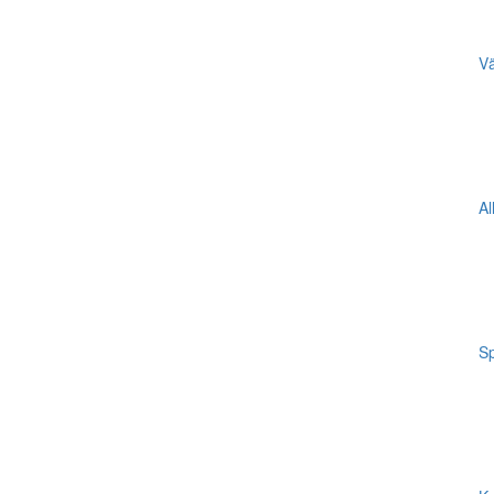
Vä
Al
Sp