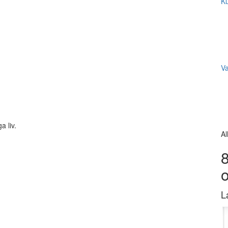
Ku
V
a liv.
Al
8
L