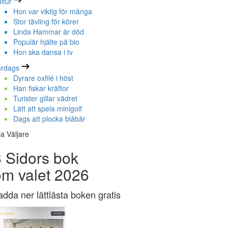
ltur
Hon var viktig för många
Stor tävling för körer
Linda Hammar är död
Populär hjälte på bio
Hon ska dansa i tv
ardags
Dyrare oxfilé i höst
Han fiskar kräftor
Turister gillar vädret
Lätt att spela minigolf
Dags att plocka blåbär
la Väljare
 Sidors bok
om valet 2026
adda ner lättlästa boken gratis