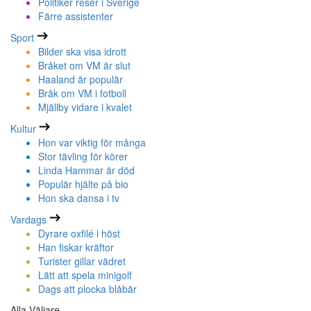
Politiker reser i Sverige
Färre assistenter
Sport
Bilder ska visa idrott
Bråket om VM är slut
Haaland är populär
Bråk om VM i fotboll
Mjällby vidare i kvalet
Kultur
Hon var viktig för många
Stor tävling för körer
Linda Hammar är död
Populär hjälte på bio
Hon ska dansa i tv
Vardags
Dyrare oxfilé i höst
Han fiskar kräftor
Turister gillar vädret
Lätt att spela minigolf
Dags att plocka blåbär
Alla Väljare