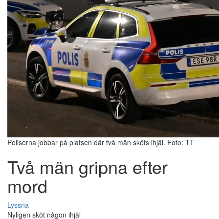
Poliserna jobbar på platsen där två män sköts ihjäl. Foto: TT
Två män gripna efter
mord
Lyssna
Nyligen sköt någon ihjäl