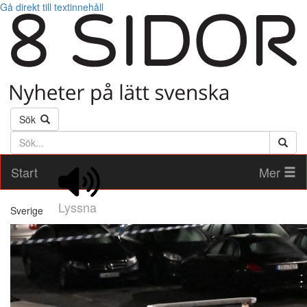
Gå direkt till textinnehåll
Sök
Söktext
Start
Mer
Lyssna
Sverige