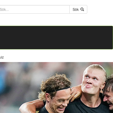
ktext
Sök
uiz