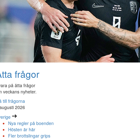
tta frågor
ara på åtta frågor
 veckans nyheter.
 till frågorna
augusti 2026
erige
Nya regler på boenden
Hösten är här
Fler brottslingar grips