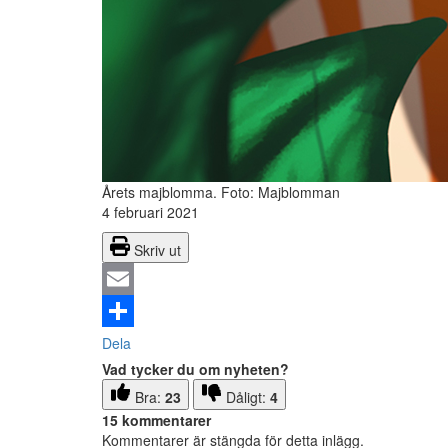
Årets majblomma.
Foto: Majblomman
4 februari 2021
Skriv ut
Email
Dela
Vad tycker du om nyheten?
Bra:
23
Dåligt:
4
15 kommentarer
Kommentarer är stängda för detta inlägg.