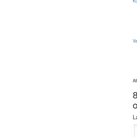
Ku
V
Al
8
L