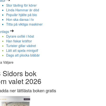
ltur
Stor tävling för körer
Linda Hammar är död
Populär hjälte på bio
Hon ska dansa i tv
Titta på viktiga maskiner
ardags
Dyrare oxfilé i höst
Han fiskar kräftor
Turister gillar vädret
Lätt att spela minigolf
Dags att plocka blåbär
la Väljare
 Sidors bok
om valet 2026
adda ner lättlästa boken gratis