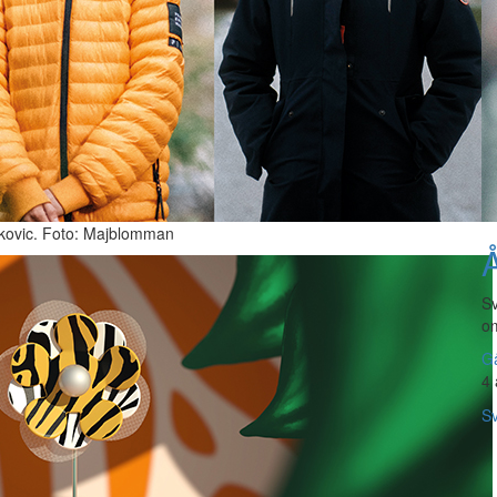
kovic. Foto: Majblomman
Å
Sv
om
Gå
4 
Sv