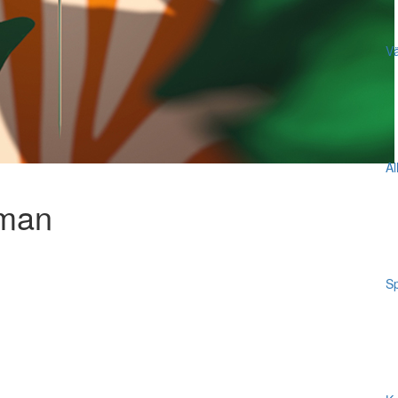
Vä
Al
mman
Sp