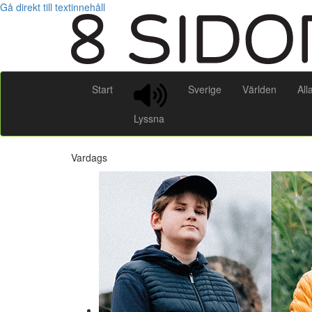
Gå direkt till textinnehåll
Start
Sverige
Världen
All
Lyssna
Vardags