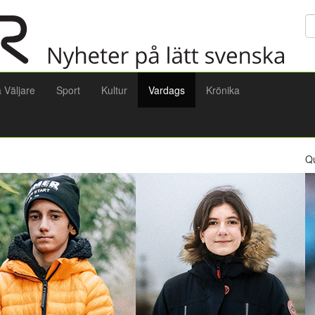
Sö
a Väljare
Sport
Kultur
Vardags
Krönika
Q