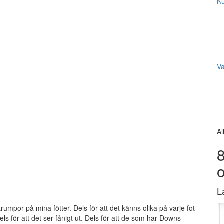
Ku
V
Al
8
L
 strumpor på mina fötter. Dels för att det känns olika på varje fot
ls för att det ser fånigt ut. Dels för att de som har Downs