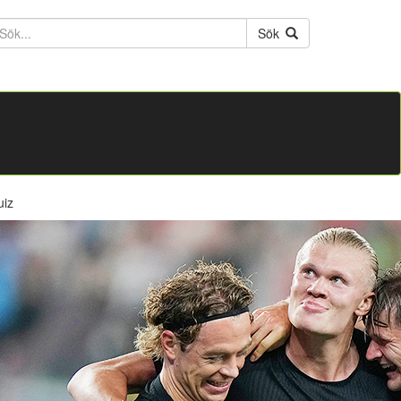
ktext
Sök
uiz