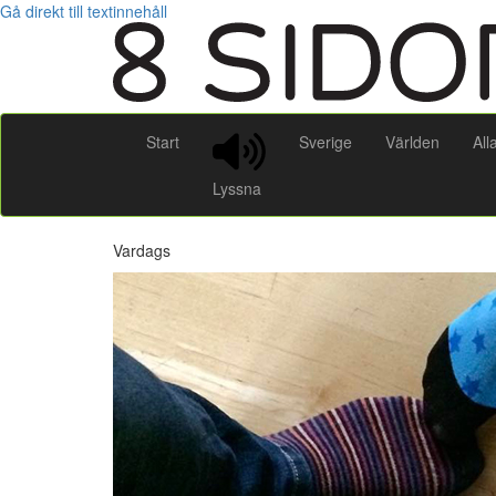
Gå direkt till textinnehåll
Start
Sverige
Världen
All
Lyssna
Vardags