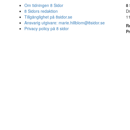
Om tidningen 8 Sidor
8 
8 Sidors redaktion
D
Tillgänglighet på 8sidor.se
1
Ansvarig utgivare:
marie.hillblom@8sidor.se
R
Privacy policy på 8 sidor
P