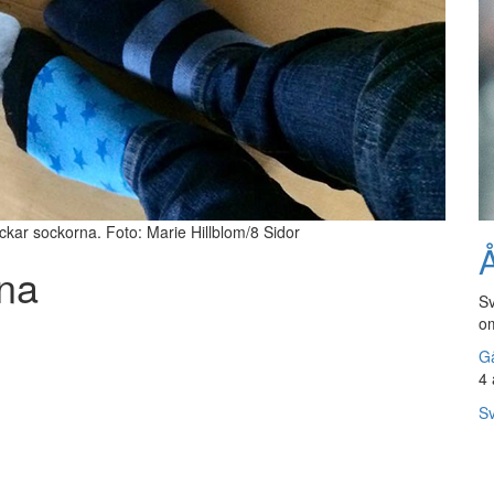
rockar sockorna. Foto: Marie Hillblom/8 Sidor
Å
rna
Sv
om
Gå
4 
Sv