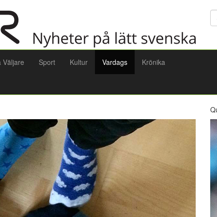
Sö
a Väljare
Sport
Kultur
Vardags
Krönika
Q