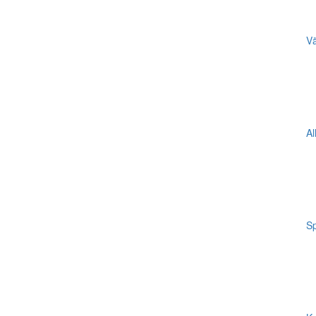
Vä
Al
Sp