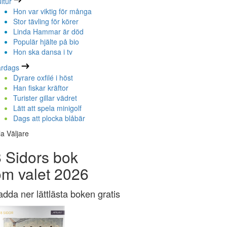
ltur
Hon var viktig för många
Stor tävling för körer
Linda Hammar är död
Populär hjälte på bio
Hon ska dansa i tv
ardags
Dyrare oxfilé i höst
Han fiskar kräftor
Turister gillar vädret
Lätt att spela minigolf
Dags att plocka blåbär
la Väljare
 Sidors bok
om valet 2026
adda ner lättlästa boken gratis