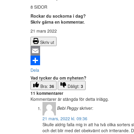
8 SIDOR
Rockar du sockorna i dag?
Skriv gärna en kommentar.
21 mars 2022
Skriv ut
Email
Dela
Vad tycker du om nyheten?
Bra:
36
Dåligt:
3
11 kommentarer
Kommentarer är stängda för detta inlägg.
Bebi Peggy
skriver:
21 mars, 2022 kl. 09:36
Skulle aldrig falla mig in att ha två olika sorters
och det blir med det obekvämt och irriterande. De