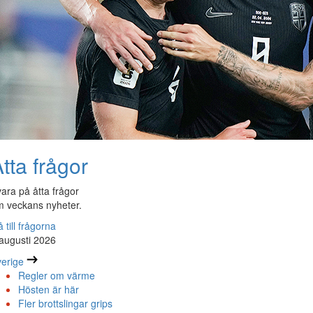
tta frågor
ara på åtta frågor
 veckans nyheter.
 till frågorna
augusti 2026
erige
Regler om värme
Hösten är här
Fler brottslingar grips