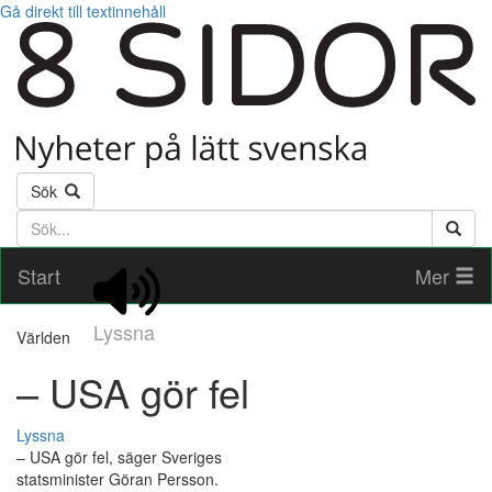
Gå direkt till textinnehåll
Sök
Söktext
Start
Mer
Lyssna
Världen
– USA gör fel
Lyssna
– USA gör fel, säger Sveriges
statsminister Göran Persson.