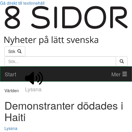
Gå direkt till textinnehåll
Sök
Söktext
Start
Mer
Lyssna
Världen
Demonstranter dödades i
Haiti
Lyssna