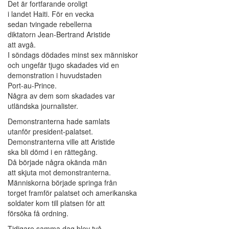
Det är fortfarande oroligt
i landet Haiti. För en vecka
sedan tvingade rebellerna
diktatorn Jean-Bertrand Aristide
att avgå.
I söndags dödades minst sex människor
och ungefär tjugo skadades vid en
demonstration i huvudstaden
Port-au-Prince.
Några av dem som skadades var
utländska journalister.
Demonstranterna hade samlats
utanför president-palatset.
Demonstranterna ville att Aristide
ska bli dömd i en rättegång.
Då började några okända män
att skjuta mot demonstranterna.
Människorna började springa från
torget framför palatset och amerikanska
soldater kom till platsen för att
försöka få ordning.
Tidigare samma dag blev två