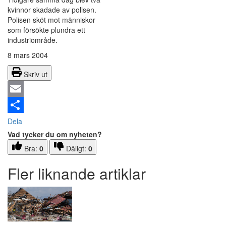
kvinnor skadade av polisen.
Polisen sköt mot människor
som försökte plundra ett
industriområde.
8 mars 2004
Skriv ut
Email
Dela
Vad tycker du om nyheten?
Bra:
0
Dåligt:
0
Fler liknande artiklar