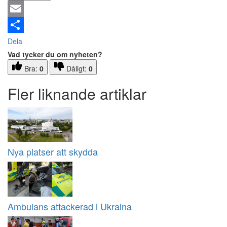
Email
Dela
Vad tycker du om nyheten?
Bra:
0
Dåligt:
0
Fler liknande artiklar
Nya platser att skydda
Ambulans attackerad i Ukraina