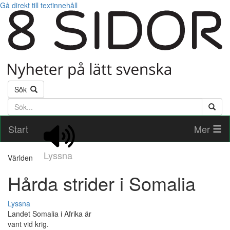
Gå direkt till textinnehåll
Sök
Söktext
Start
Mer
Lyssna
Världen
Hårda strider i Somalia
Lyssna
Landet Somalia i Afrika är
vant vid krig.