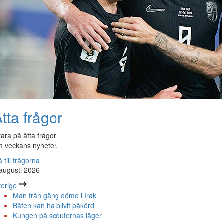
tta frågor
ara på åtta frågor
 veckans nyheter.
 till frågorna
augusti 2026
erige
Man från gäng dömd i Irak
Båten kan ha blivit påkörd
Kungen på scouternas läger