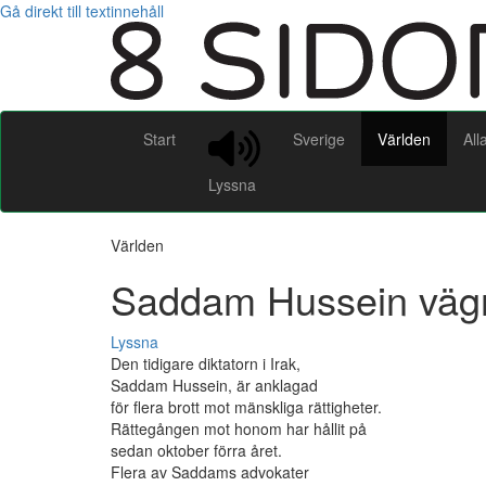
Gå direkt till textinnehåll
Start
Sverige
Världen
All
Lyssna
Världen
Saddam Hussein vägra
Lyssna
Den tidigare diktatorn i Irak,
Saddam Hussein, är anklagad
för flera brott mot mänskliga rättigheter.
Rättegången mot honom har hållit på
sedan oktober förra året.
Flera av Saddams advokater