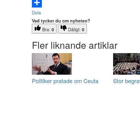
Email
Dela
Vad tycker du om nyheten?
Bra:
0
Dåligt:
0
Fler liknande artiklar
Politiker pratade om Ceuta
Stor begra