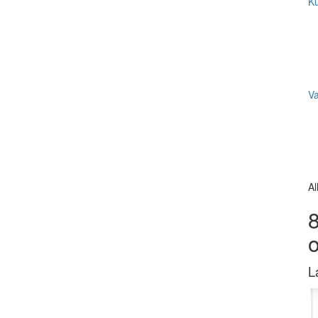
Ku
V
Al
8
L