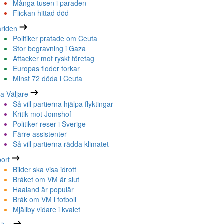
Många tusen i paraden
Flickan hittad död
rlden
Politiker pratade om Ceuta
Stor begravning i Gaza
Attacker mot ryskt företag
Europas floder torkar
Minst 72 döda i Ceuta
la Väljare
Så vill partierna hjälpa flyktingar
Kritik mot Jomshof
Politiker reser i Sverige
Färre assistenter
Så vill partierna rädda klimatet
ort
Bilder ska visa idrott
Bråket om VM är slut
Haaland är populär
Bråk om VM i fotboll
Mjällby vidare i kvalet