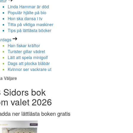
ltur
Linda Hammar är död
Populär hjälte på bio
Hon ska dansa i tv
Titta på viktiga maskiner
Tips på lättlästa böcker
ardags
Han fiskar kräftor
Turister gillar vädret
Lätt att spela minigolf
Dags att plocka blåbär
Kvinnor ser vackrare ut
la Väljare
 Sidors bok
om valet 2026
adda ner lättlästa boken gratis