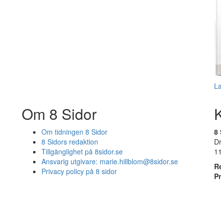
L
Om 8 Sidor
Om tidningen 8 Sidor
8 
8 Sidors redaktion
D
Tillgänglighet på 8sidor.se
1
Ansvarig utgivare:
marie.hillblom@8sidor.se
R
Privacy policy på 8 sidor
P