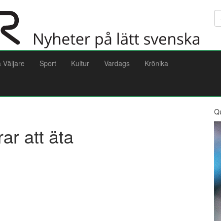
Sö
a Väljare
Sport
Kultur
Vardags
Krönika
Q
r att äta