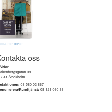
adda ner boken
Kontakta oss
Sidor
rakenbergsgatan 39
17 41 Stockholm
edaktionen:
08-580 02 867
renumerera/Kundtjänst:
08-121 060 38