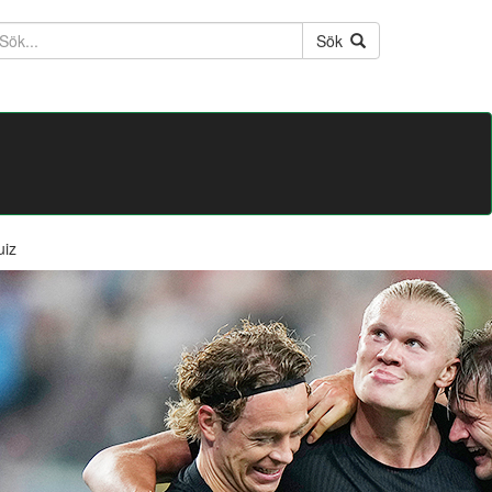
ktext
Sök
uiz