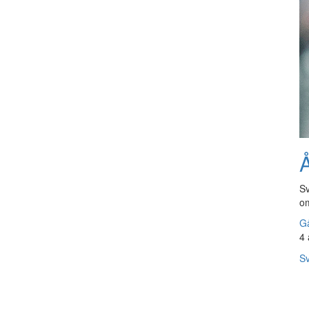
Å
Sv
om
Gå
4 
Sv