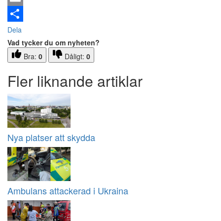
Email
Dela
Vad tycker du om nyheten?
Bra:
0
Dåligt:
0
Fler liknande artiklar
Nya platser att skydda
Ambulans attackerad i Ukraina