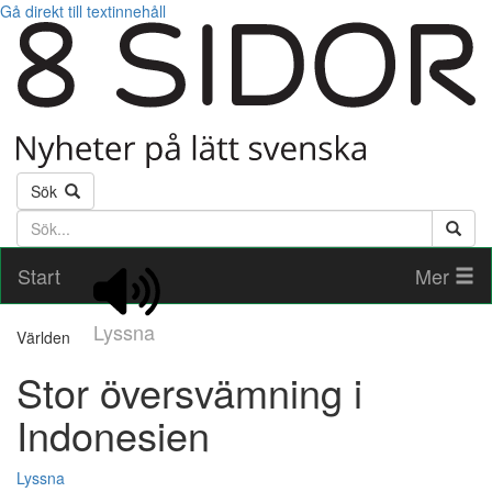
Gå direkt till textinnehåll
Sök
Söktext
Start
Mer
Lyssna
Världen
Stor översvämning i
Indonesien
Lyssna