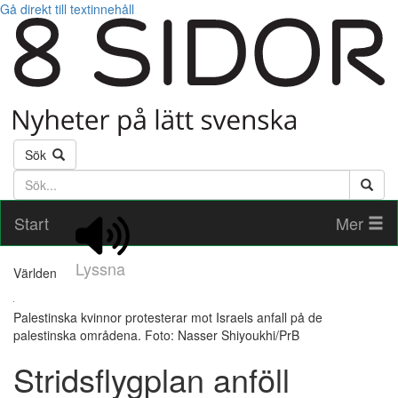
Gå direkt till textinnehåll
Sök
Söktext
Start
Mer
Lyssna
Världen
Palestinska kvinnor protesterar mot Israels anfall på de
palestinska områdena. Foto: Nasser Shiyoukhi/PrB
Stridsflygplan anföll