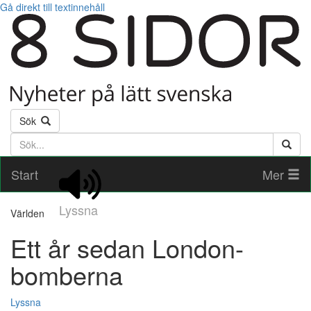
Gå direkt till textinnehåll
Sök
Söktext
Start
Mer
Lyssna
Världen
Ett år sedan London-
bomberna
Lyssna