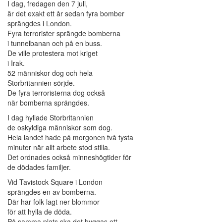
I dag, fredagen den 7 juli,
är det exakt ett år sedan fyra bomber
sprängdes i London.
Fyra terrorister sprängde bomberna
i tunnelbanan och på en buss.
De ville protestera mot kriget
i Irak.
52 människor dog och hela
Storbritannien sörjde.
De fyra terroristerna dog också
när bomberna sprängdes.
I dag hyllade Storbritannien
de oskyldiga människor som dog.
Hela landet hade på morgonen två tysta
minuter när allt arbete stod stilla.
Det ordnades också minneshögtider för
de dödades familjer.
Vid Tavistock Square i London
sprängdes en av bomberna.
Där har folk lagt ner blommor
för att hylla de döda.
På samma plats ska det byggas ett