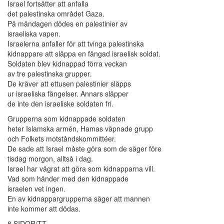
Israel fortsätter att anfalla
det palestinska området Gaza.
På måndagen dödes en palestinier av
israeliska vapen.
Israelerna anfaller för att tvinga palestinska
kidnappare att släppa en fångad israelisk soldat.
Soldaten blev kidnappad förra veckan
av tre palestinska grupper.
De kräver att ettusen palestinier släpps
ur israeliska fängelser. Annars släpper
de inte den israeliske soldaten fri.
Grupperna som kidnappade soldaten
heter Islamska armén, Hamas väpnade grupp
och Folkets motståndskommittéer.
De sade att Israel måste göra som de säger före
tisdag morgon, alltså i dag.
Israel har vägrat att göra som kidnapparna vill.
Vad som händer med den kidnappade
israelen vet ingen.
En av kidnappargrupperna säger att mannen
inte kommer att dödas.
8 SIDOR/TT