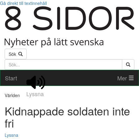
Gå direkt till textinnehåll
Sök
Söktext
Start
Mer
Lyssna
Världen
Kidnappade soldaten inte
fri
Lyssna