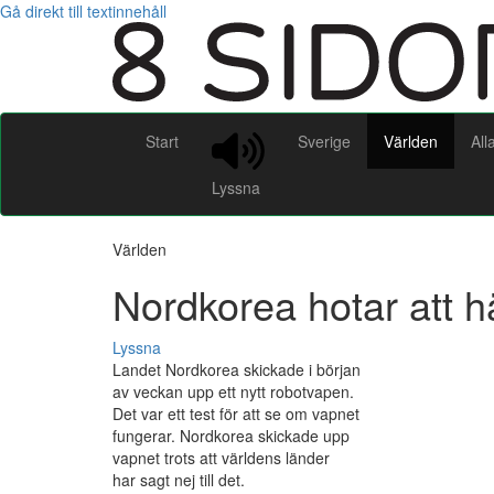
Gå direkt till textinnehåll
Start
Sverige
Världen
All
Lyssna
Världen
Nordkorea hotar att 
Lyssna
Landet Nordkorea skickade i början
av veckan upp ett nytt robotvapen.
Det var ett test för att se om vapnet
fungerar. Nordkorea skickade upp
vapnet trots att världens länder
har sagt nej till det.