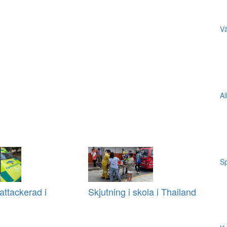
Vä
Al
Sp
ttackerad i
Skjutning i skola i Thailand