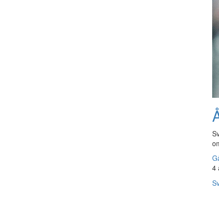
Å
Sv
om
Gå
4 
Sv