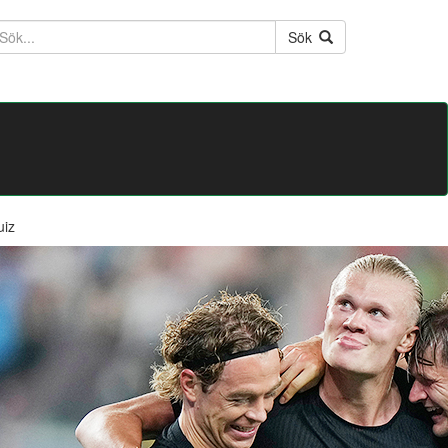
ktext
Sök
uiz