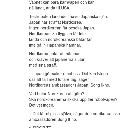
Vapnet kan bära kärnvapen och kan
nå långt, ända till USA.
Testroboten landade i havet Japanska sjön.
Japan har straffat Nordkorea.
Ingen nordkorean får besöka Japan.
Nordkoreanska flygplan får inte
landa och nordkoreanska båtar får
inte gå in i japanska hamnar.
Nordkorea hotar att hämnas
och kräver att japanerna slutar
med sina straff.
– Japan gör saker emot oss. Det kan tvinga
oss att ta i med tuffare tag, säger
Nordkoreas ambassadör i Japan, Song Il-ho.
Vad hotar Nordkorea att göra?
Ska nordkoreanerna skicka upp fler robotvapen?
Det vet ingen.
– Det får ni gissa själva, säger den nordkoreanska
ambassadören Song Il-ho.
8 SIDOR/TT