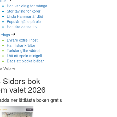
ltur
Hon var viktig för många
Stor tävling för körer
Linda Hammar är död
Populär hjälte på bio
Hon ska dansa i tv
ardags
Dyrare oxfilé i höst
Han fiskar kräftor
Turister gillar vädret
Lätt att spela minigolf
Dags att plocka blåbär
la Väljare
 Sidors bok
om valet 2026
adda ner lättlästa boken gratis