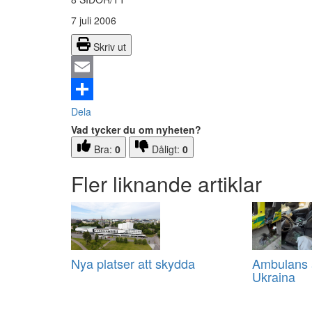
7 juli 2006
Skriv ut
Email
Dela
Vad tycker du om nyheten?
Bra:
0
Dåligt:
0
Fler liknande artiklar
Nya platser att skydda
Ambulans a
Ukraina