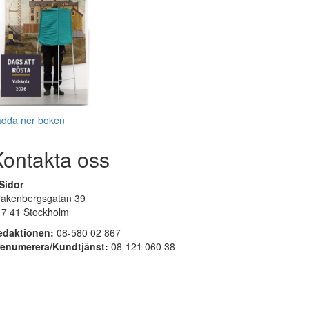
adda ner boken
Kontakta oss
Sidor
rakenbergsgatan 39
17 41 Stockholm
edaktionen:
08-580 02 867
renumerera/Kundtjänst:
08-121 060 38