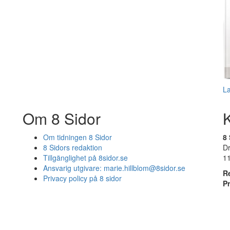
L
Om 8 Sidor
Om tidningen 8 Sidor
8 
8 Sidors redaktion
D
Tillgänglighet på 8sidor.se
1
Ansvarig utgivare:
marie.hillblom@8sidor.se
R
Privacy policy på 8 sidor
P