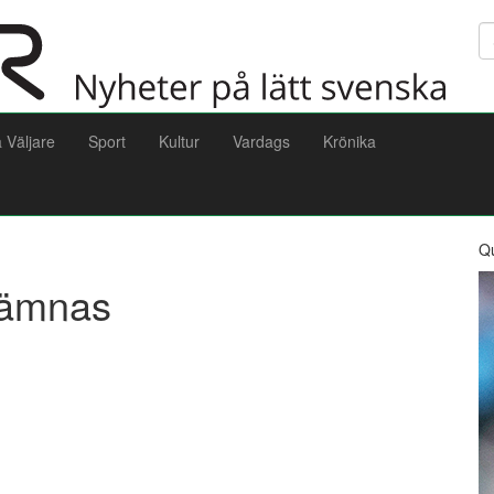
Sö
a Väljare
Sport
Kultur
Vardags
Krönika
Q
hämnas