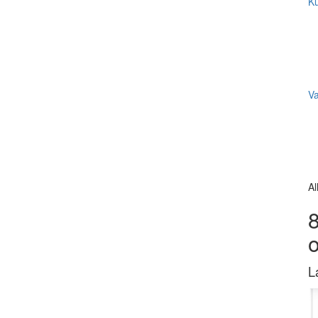
Ku
V
Al
8
L