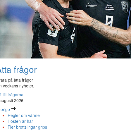
tta frågor
ara på åtta frågor
 veckans nyheter.
 till frågorna
augusti 2026
erige
Regler om värme
Hösten är här
Fler brottslingar grips