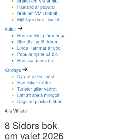
Bråket om VM är slut
Haaland är populär
Bråk om VM i fotboll
Mjällby vidare i kvalet
Kultur
Hon var viktig för många
Stor tävling för körer
Linda Hammar är död
Populär hjälte på bio
Hon ska dansa i tv
Vardags
Dyrare oxfilé i höst
Han fiskar kräftor
Turister gillar vädret
Lätt att spela minigolf
Dags att plocka blåbär
Alla Väljare
8 Sidors bok
om valet 2026