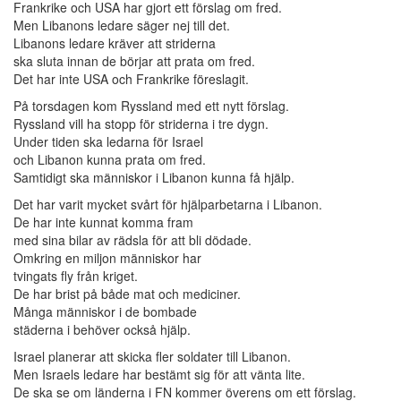
Frankrike och USA har gjort ett förslag om fred.
Men Libanons ledare säger nej till det.
Libanons ledare kräver att striderna
ska sluta innan de börjar att prata om fred.
Det har inte USA och Frankrike föreslagit.
På torsdagen kom Ryssland med ett nytt förslag.
Ryssland vill ha stopp för striderna i tre dygn.
Under tiden ska ledarna för Israel
och Libanon kunna prata om fred.
Samtidigt ska människor i Libanon kunna få hjälp.
Det har varit mycket svårt för hjälparbetarna i Libanon.
De har inte kunnat komma fram
med sina bilar av rädsla för att bli dödade.
Omkring en miljon människor har
tvingats fly från kriget.
De har brist på både mat och mediciner.
Många människor i de bombade
städerna i behöver också hjälp.
Israel planerar att skicka fler soldater till Libanon.
Men Israels ledare har bestämt sig för att vänta lite.
De ska se om länderna i FN kommer överens om ett förslag.