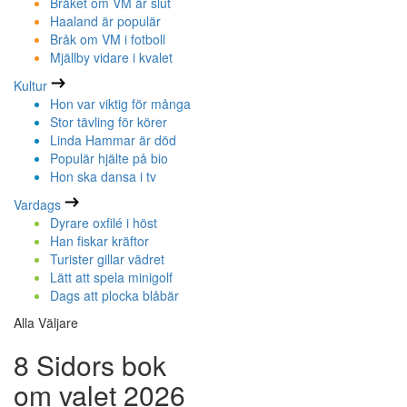
Bråket om VM är slut
Haaland är populär
Bråk om VM i fotboll
Mjällby vidare i kvalet
Kultur
Hon var viktig för många
Stor tävling för körer
Linda Hammar är död
Populär hjälte på bio
Hon ska dansa i tv
Vardags
Dyrare oxfilé i höst
Han fiskar kräftor
Turister gillar vädret
Lätt att spela minigolf
Dags att plocka blåbär
Alla Väljare
8 Sidors bok
om valet 2026