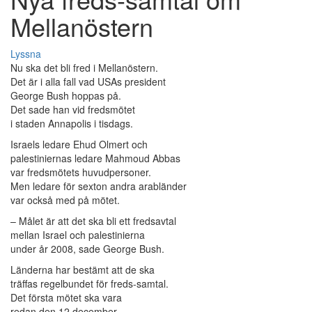
Mellanöstern
Lyssna
Nu ska det bli fred i Mellanöstern.
Det är i alla fall vad USAs president
George Bush hoppas på.
Det sade han vid fredsmötet
i staden Annapolis i tisdags.
Israels ledare Ehud Olmert och
palestiniernas ledare Mahmoud Abbas
var fredsmötets huvudpersoner.
Men ledare för sexton andra arabländer
var också med på mötet.
– Målet är att det ska bli ett fredsavtal
mellan Israel och palestinierna
under år 2008, sade George Bush.
Länderna har bestämt att de ska
träffas regelbundet för freds-samtal.
Det första mötet ska vara
redan den 12 december.