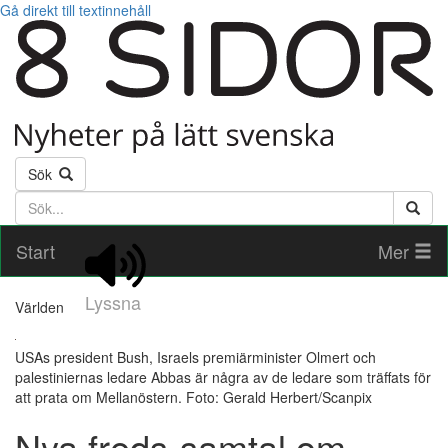
Gå direkt till textinnehåll
Sök
Söktext
Start
Mer
Lyssna
Världen
USAs president Bush, Israels premiärminister Olmert och
palestiniernas ledare Abbas är några av de ledare som träffats för
att prata om Mellanöstern. Foto: Gerald Herbert/Scanpix
Nya freds-samtal om