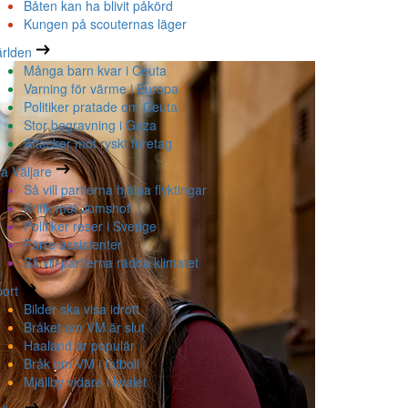
Båten kan ha blivit påkörd
Kungen på scouternas läger
rlden
Många barn kvar i Ceuta
Varning för värme i Europa
Politiker pratade om Ceuta
Stor begravning i Gaza
Attacker mot ryskt företag
la Väljare
Så vill partierna hjälpa flyktingar
Kritik mot Jomshof
Politiker reser i Sverige
Färre assistenter
Så vill partierna rädda klimatet
ort
Bilder ska visa idrott
Bråket om VM är slut
Haaland är populär
Bråk om VM i fotboll
Mjällby vidare i kvalet