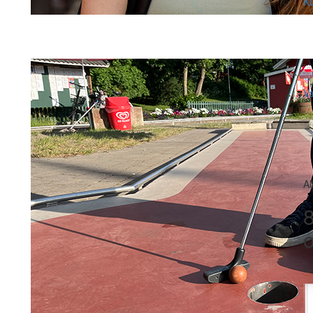
Ku
V
Al
8
L