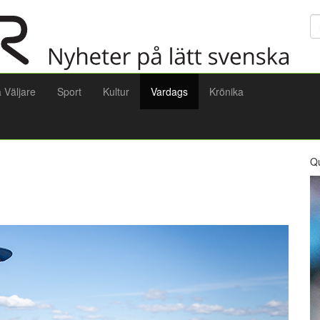
Sö
a Väljare
Sport
Kultur
Vardags
Krönika
Q