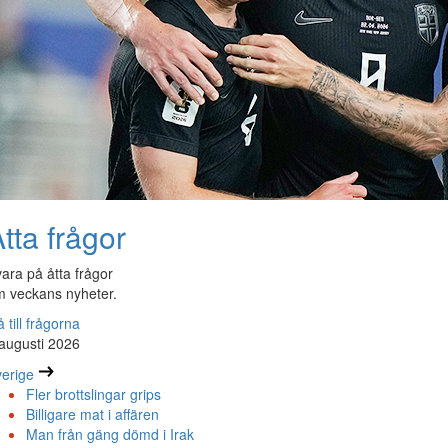
tta frågor
ara på åtta frågor
 veckans nyheter.
 till frågorna
augusti 2026
erige
Fler brottslingar grips
Billigare mat i affären
Man från gäng dömd i Irak