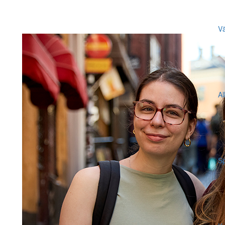
Vä
Al
Sp