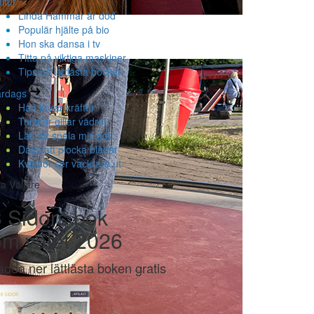
ltur
Linda Hammar är död
Populär hjälte på bio
Hon ska dansa i tv
Titta på viktiga maskiner
Tips på lättlästa böcker
ardags
Han fiskar kräftor
Turister gillar vädret
Lätt att spela minigolf
Dags att plocka blåbär
Kvinnor ser vackrare ut
la Väljare
 Sidors bok
om valet 2026
adda ner lättlästa boken gratis