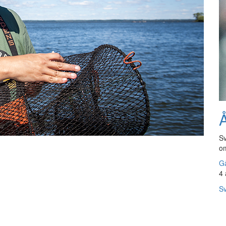
Å
Sv
om
Gå
4 
Sv