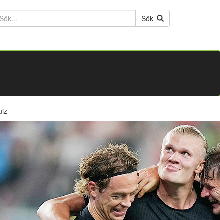
ktext
Sök
uiz