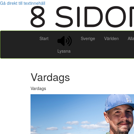
Gå direkt till textinnehåll
Start
Sverige
Världen
All
Lyssna
Vardags
Vardags