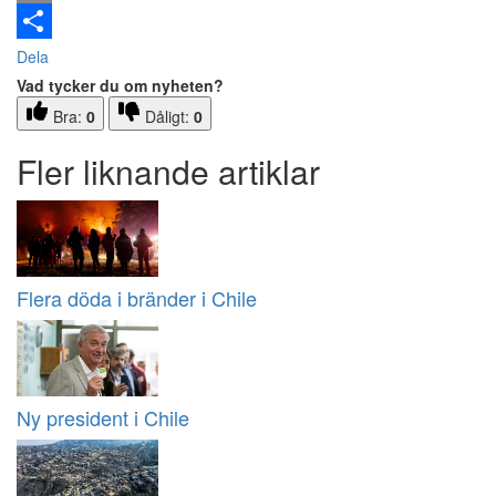
Email
Dela
Vad tycker du om nyheten?
Bra:
0
Dåligt:
0
Fler liknande artiklar
Flera döda i bränder i Chile
Ny president i Chile