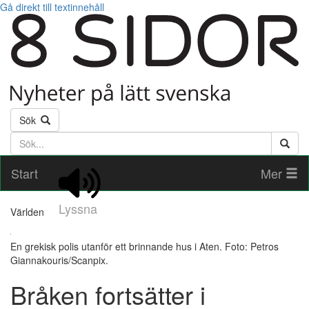
Gå direkt till textinnehåll
Sök
Söktext
Start
Mer
Lyssna
Världen
En grekisk polis utanför ett brinnande hus i Aten. Foto: Petros
Giannakouris/Scanpix.
Bråken fortsätter i