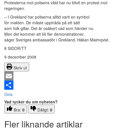
Protesterna mot polisens våld har nu blivit en protest mot
regeringen.
– I Grekland har poliserna alltid varit en symbol
för makten. De måste uppträda på ett sätt
som folk gillar. Det är osäkert vad som händer nu.
Men det kommer att bli fler demonstrationer,
säger Sveriges ambassadör i Grekland, Håkan Malmqvist.
8 SIDOR/TT
9 december 2008
Skriv ut
Email
Dela
Vad tycker du om nyheten?
Bra:
0
Dåligt:
0
Fler liknande artiklar