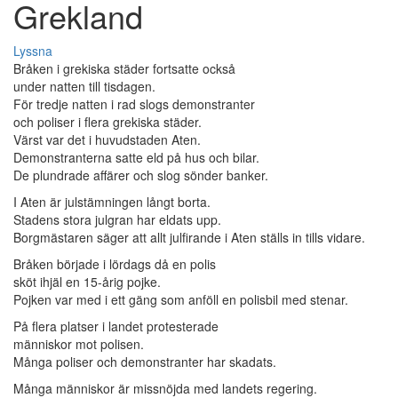
Grekland
Lyssna
Bråken i grekiska städer fortsatte också
under natten till tisdagen.
För tredje natten i rad slogs demonstranter
och poliser i flera grekiska städer.
Värst var det i huvudstaden Aten.
Demonstranterna satte eld på hus och bilar.
De plundrade affärer och slog sönder banker.
I Aten är julstämningen långt borta.
Stadens stora julgran har eldats upp.
Borgmästaren säger att allt julfirande i Aten ställs in tills vidare.
Bråken började i lördags då en polis
sköt ihjäl en 15-årig pojke.
Pojken var med i ett gäng som anföll en polisbil med stenar.
På flera platser i landet protesterade
människor mot polisen.
Många poliser och demonstranter har skadats.
Många människor är missnöjda med landets regering.