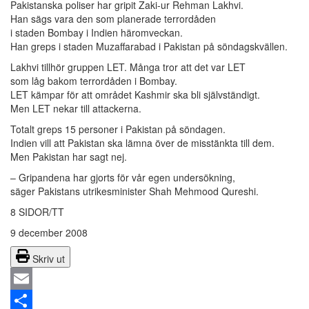
Pakistanska poliser har gripit Zaki-ur Rehman Lakhvi.
Han sägs vara den som planerade terrordåden
i staden Bombay i Indien häromveckan.
Han greps i staden Muzaffarabad i Pakistan på söndagskvällen.
Lakhvi tillhör gruppen LET. Många tror att det var LET
som låg bakom terrordåden i Bombay.
LET kämpar för att området Kashmir ska bli självständigt.
Men LET nekar till attackerna.
Totalt greps 15 personer i Pakistan på söndagen.
Indien vill att Pakistan ska lämna över de misstänkta till dem.
Men Pakistan har sagt nej.
– Gripandena har gjorts för vår egen undersökning,
säger Pakistans utrikesminister Shah Mehmood Qureshi.
8 SIDOR/TT
9 december 2008
Skriv ut
Email