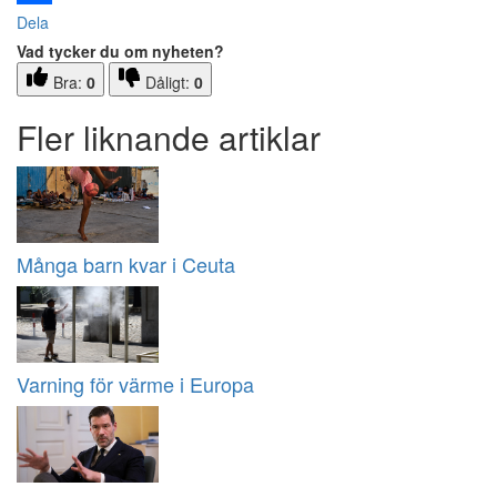
Dela
Vad tycker du om nyheten?
Bra:
0
Dåligt:
0
Fler liknande artiklar
Många barn kvar i Ceuta
Varning för värme i Europa