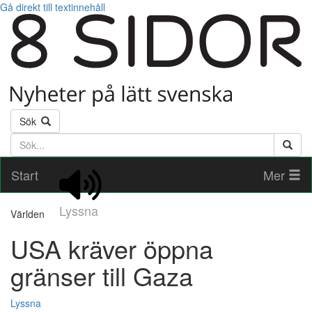
Gå direkt till textinnehåll
Sök
Söktext
Start
Mer
Lyssna
Världen
USA kräver öppna
gränser till Gaza
Lyssna