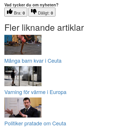
Vad tycker du om nyheten?
Bra:
0
Dåligt:
0
Fler liknande artiklar
Många barn kvar i Ceuta
Varning för värme i Europa
Politiker pratade om Ceuta