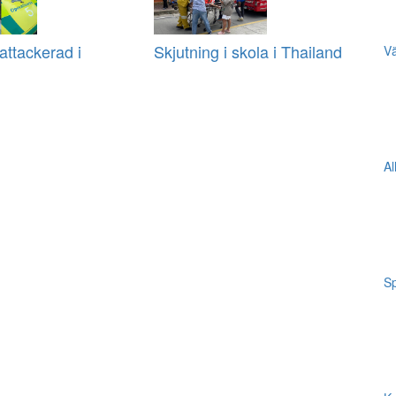
ttackerad i
Skjutning i skola i Thailand
Vä
Al
Sp