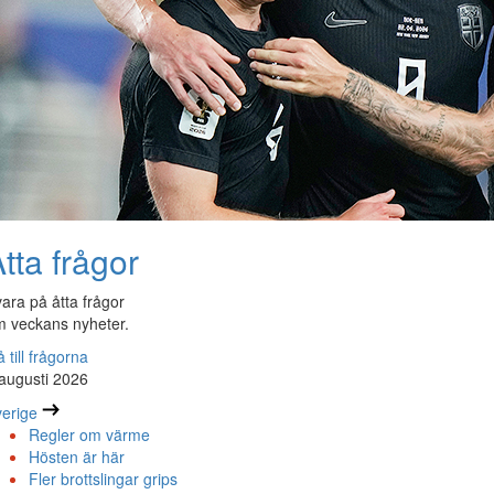
tta frågor
ara på åtta frågor
 veckans nyheter.
 till frågorna
augusti 2026
erige
Regler om värme
Hösten är här
Fler brottslingar grips