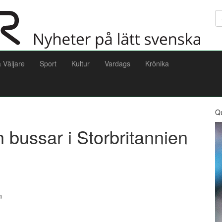
Sö
a Väljare
Sport
Kultur
Vardags
Krönika
Q
 bussar i Storbritannien
n