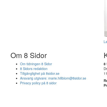
L
Om 8 Sidor
Om tidningen 8 Sidor
8 
8 Sidors redaktion
D
Tillgänglighet på 8sidor.se
1
Ansvarig utgivare:
marie.hillblom@8sidor.se
R
Privacy policy på 8 sidor
P