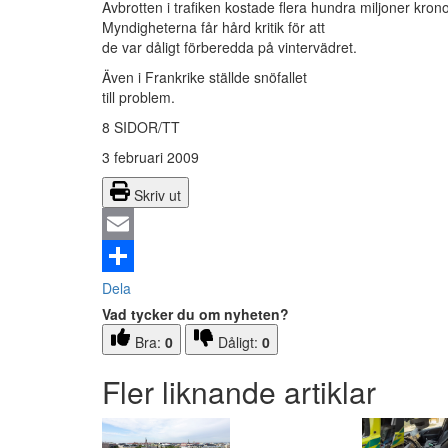
Avbrotten i trafiken kostade flera hundra miljoner krono
Myndigheterna får hård kritik för att
de var dåligt förberedda på vintervädret.
Även i Frankrike ställde snöfallet
till problem.
8 SIDOR/TT
3 februari 2009
Skriv ut
Email
Dela
Vad tycker du om nyheten?
Bra:
0
Dåligt:
0
Fler liknande artiklar