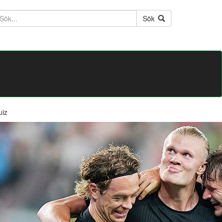
ktext
Sök
uiz