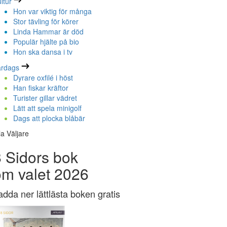
ltur
Hon var viktig för många
Stor tävling för körer
Linda Hammar är död
Populär hjälte på bio
Hon ska dansa i tv
ardags
Dyrare oxfilé i höst
Han fiskar kräftor
Turister gillar vädret
Lätt att spela minigolf
Dags att plocka blåbär
la Väljare
 Sidors bok
om valet 2026
adda ner lättlästa boken gratis