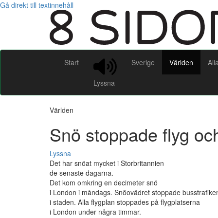
Gå direkt till textinnehåll
Start
Sverige
Världen
All
Lyssna
Världen
Snö stoppade flyg och
Lyssna
Det har snöat mycket i Storbritannien
de senaste dagarna.
Det kom omkring en decimeter snö
i London i måndags. Snöovädret stoppade busstrafike
i staden. Alla flygplan stoppades på flygplatserna
i London under några timmar.