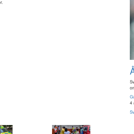
r.
Å
Sv
om
Gå
4 
Sv