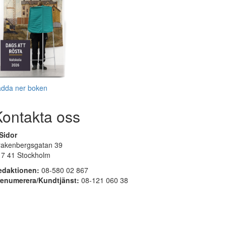
adda ner boken
Kontakta oss
Sidor
rakenbergsgatan 39
17 41 Stockholm
edaktionen:
08-580 02 867
renumerera/Kundtjänst:
08-121 060 38