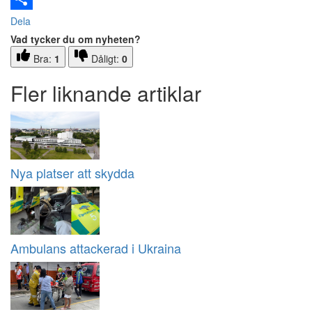
Dela
Vad tycker du om nyheten?
Bra:
1
Dåligt:
0
Fler liknande artiklar
Nya platser att skydda
Ambulans attackerad i Ukraina