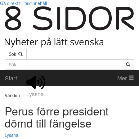
Gå direkt till textinnehåll
Sök
Söktext
Start
Mer
Lyssna
Världen
Perus förre president
dömd till fängelse
Lyssna