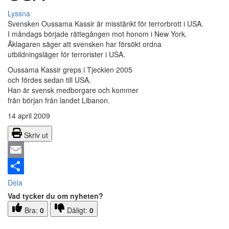
Lyssna
Svensken Oussama Kassir är misstänkt för terrorbrott i USA.
I måndags började rättegången mot honom i New York.
Åklagaren säger att svensken har försökt ordna
utbildningsläger för terrorister i USA.
Oussama Kassir greps i Tjeckien 2005
och fördes sedan till USA.
Han är svensk medborgare och kommer
från början från landet Libanon.
14 april 2009
Skriv ut
Email
Dela
Vad tycker du om nyheten?
Bra:
0
Dåligt:
0