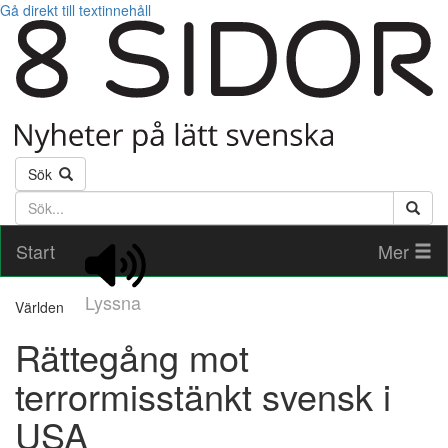
Gå direkt till textinnehåll
Sök
Söktext
Start
Mer
Lyssna
Världen
Rättegång mot
terrormisstänkt svensk i
USA