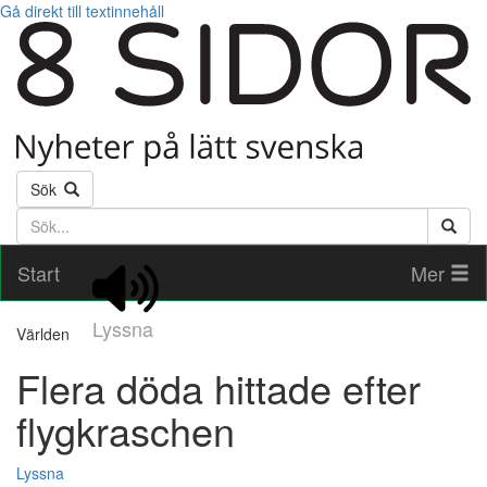
Gå direkt till textinnehåll
Sök
Söktext
Start
Mer
Lyssna
Världen
Flera döda hittade efter
flygkraschen
Lyssna