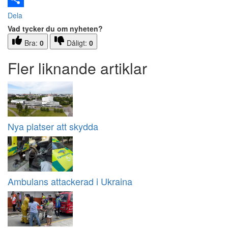
Dela
Vad tycker du om nyheten?
Bra:
0
Dåligt:
0
Fler liknande artiklar
Nya platser att skydda
Ambulans attackerad i Ukraina