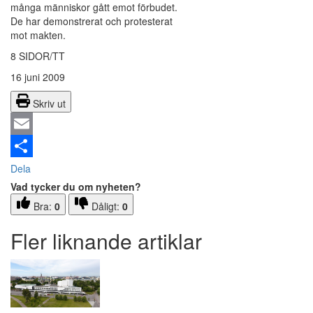
många människor gått emot förbudet.
De har demonstrerat och protesterat
mot makten.
8 SIDOR/TT
16 juni 2009
Skriv ut
Email
Dela
Vad tycker du om nyheten?
Bra:
0
Dåligt:
0
Fler liknande artiklar